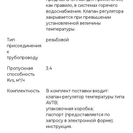
как правило, в системах горячего
водоснабжения. Клапан регулятора
закрывается при превышении
установленной величины
температуры.
Тип
резьбовой
присоединения
к
трубопроводу
Пропускная
3.4
способность
Kvs, м³/ч
Комплектность
В комплект поставки входит:
клапан-регулятор температуры типа
AVTB;
упаковочная коробка;
паспорт (предоставляется по
запросу в электронной форме);
инструкция.