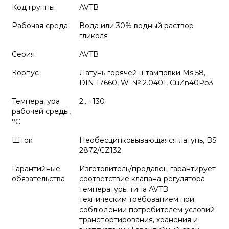
Код группы
AVTB
Рабочая среда
Вода или 30% водный раствор
гликоля
Серия
AVTB
Корпус
Латунь горячей штамповки Ms 58,
DIN 17660, W. № 2.0401, CuZn40Pb3
Температура
2...+130
рабочей среды,
°С
Шток
Необесцинковывающаяся латунь, BS
2872/СZ132
Гарантийные
Изготовитель/продавец гарантирует
обязательства
соответствие клапана-регулятора
температуры типа AVTB
техническим требованием при
соблюдении потребителем условий
транспортирования, хранения и