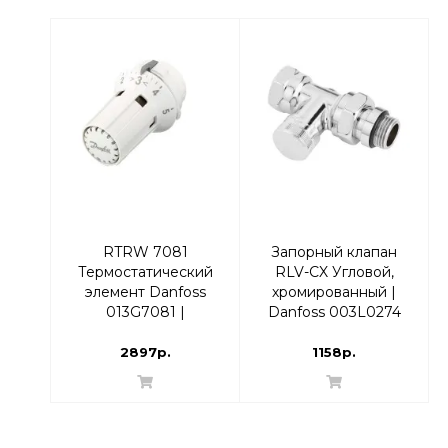
RTRW 7081
Запорный клапан
Термостатический
RLV-CX Угловой,
элемент Danfoss
хромированный |
013G7081 |
Danfoss 003L0274
термоголовка
ДУ 15
2897р.
1158р.