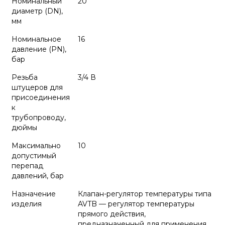
Номинальный
20
диаметр (DN),
мм
Номинальное
16
давление (PN),
бар
Резьба
3/4 В
штуцеров для
присоединения
к
трубопроводу,
дюймы
Максимально
10
допустимый
перепад
давлений, бар
Назначение
Клапан-регулятор температуры типа
изделия
AVTB — регулятор температуры
прямого действия,
предназначенный для применения,