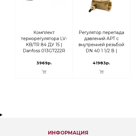
Комплект
Регулятор перепада
терморегулятора LV-
давлений APT с
KB/TR 84 ДУ 15 |
внутренней резьбой
Danfoss 013G7222R
DN 40 1 1/2 В |
Прямой
003Z5705
3969р.
41983р.
ИНФОРМАЦИЯ