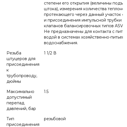
степени его открытия (величины подъе
штока), измерения количества теплонос
протекающего через данный участок си
и присоединения импульсной трубки о
клапанов балансировочных типов ASV-P
Не предназначены для контакта с пить
водой в системах хозяйственно-питьево
водоснабжения.
Резьба
1 1/2 В
штуцеров для
присоединения
к
трубопроводу,
дюймы
Максимально
1.5
допустимый
перепад
давлений, бар
Тип
резьбовой
присоединения