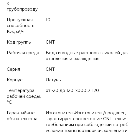
к
трубопроводу
Пропускная
10
способность
Kvs, м³/ч
Код группы
CNT
Рабочая среда
Вода и водные растворы гликолей для 
отопления и охлаждения
Серия
CNT
Корпус
Латунь
Температура
от -20 до 120_x000D_120
рабочей среды,
°С
Гарантийные
ИзготовительИзготовитель/продавец
обязательства
гарантирует соответствие CNT техниче
требованиям при соблюдении потреби
условий транспортировки, хранения и