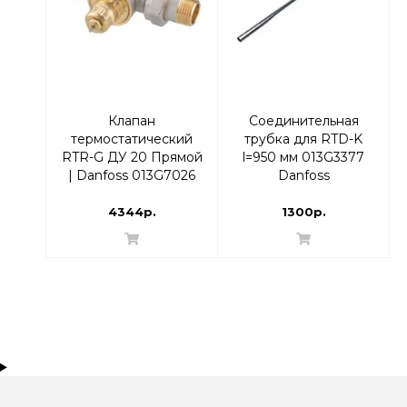
Клапан
Соединительная
термостатический
трубка для RTD-K
RTR-G ДУ 20 Прямой
l=950 мм 013G3377
| Danfoss 013G7026
Danfoss
4344р.
1300р.