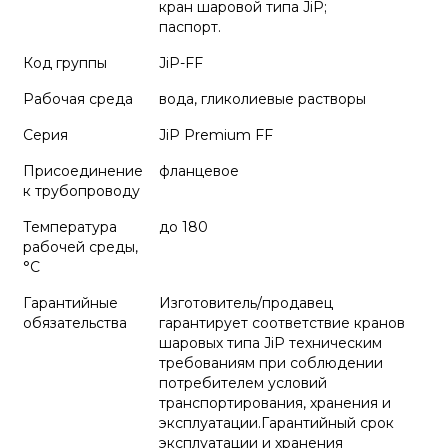
кран шаровой типа JiP;
паспорт.
Код группы
JiP-FF
Рабочая среда
вода, гликолиевые растворы
Серия
JiP Premium FF
Присоединение
фланцевое
к трубопроводу
Температура
до 180
рабочей среды,
°С
Гарантийные
Изготовитель/продавец
обязательства
гарантирует соответствие кранов
шаровых типа JiP техническим
требованиям при соблюдении
потребителем условий
транспортирования, хранения и
эксплуатации.Гарантийный срок
эксплуатации и хранения