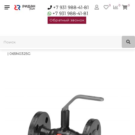
0
0
0
+7 931 988-41-81
+7 931 988-41-81
Обратный звонок
Главная
Трубопроводная арматура
Шаровые краны
Стальные шаровые краны Danfoss
Danfoss JIP Premium FF Кран шаровый Ду50 Ру40 с рукояткой
| 065N0325G