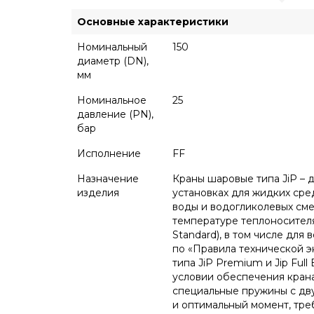
Основные характеристики
Номинальный
150
диаметр (DN),
мм
Номинальное
25
давление (PN),
бар
Исполнение
FF
Назначение
Краны шаровые типа JiP – 
изделия
установках для жидких сре
воды и водогликолевых сме
температуре теплоносителя 
Standard), в том числе для
по «Правила технической э
типа JiP Premium и Jip Fu
условии обеспечения кран
специальные пружины с дву
и оптимальный момент, тре