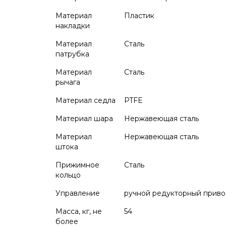
Материал
Пластик
накладки
Материал
Сталь
патрубка
Материал
Сталь
рычага
Материал седла
PTFE
Материал шара
Нержавеющая сталь
Материал
Нержавеющая сталь
штока
Прижимное
Сталь
кольцо
Управление
ручной редукторный прив
Масса, кг, не
54
более