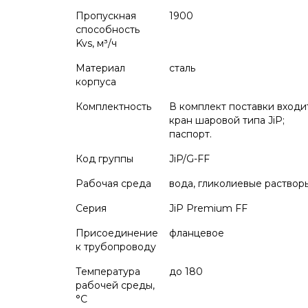
Пропускная
1900
способность
Kvs, м³/ч
Материал
сталь
корпуса
Комплектность
В комплект поставки входи
кран шаровой типа JiP;
паспорт.
Код группы
JiP/G-FF
Рабочая среда
вода, гликолиевые раствор
Серия
JiP Premium FF
Присоединение
фланцевое
к трубопроводу
Температура
до 180
рабочей среды,
°С