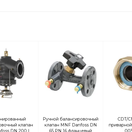
нированный
Ручной балансировочный
CDT/C
овочный клапан
клапан MNF Danfoss DN
приварной
foss DN 200 |
65 PN 16 фланцевый
00