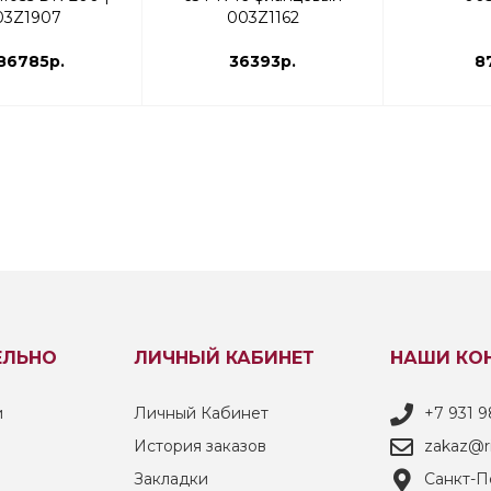
03Z1907
003Z1162
86785р.
36393р.
8
ЕЛЬНО
ЛИЧНЫЙ КАБИНЕТ
НАШИ КО
и
Личный Кабинет
+7 931 9
История заказов
zakaz@ri
Закладки
Санкт-Пе