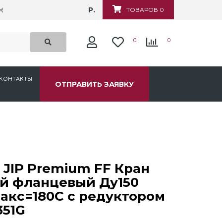
Р.
убежная, д.6
ТОВАРОВ 0
0
0
КОНТАКТЫ
ОТПРАВИТЬ ЗАЯВКУ
 JIP Premium FF Кран
й фланцевый Ду150
акс=180С с редуктором
351G