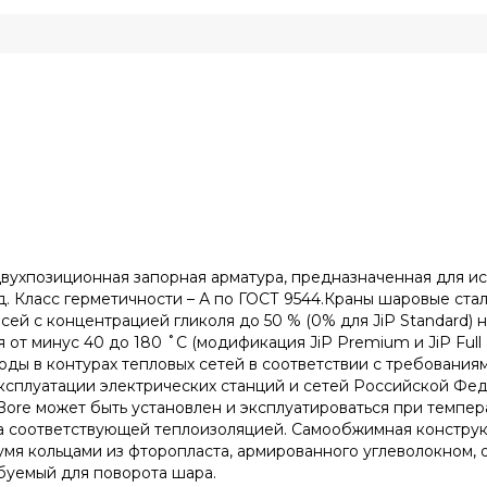
двухпозиционная запорная арматура, предназначенная для и
д. Класс герметичности – А по ГОСТ 9544.Краны шаровые ста
сей с концентрацией гликоля до 50 % (0% для JiP Standard) 
от минус 40 до 180 ˚С (модификация JiP Premium и JiP Full 
 воды в контурах тепловых сетей в соответствии с требовани
ксплуатации электрических станций и сетей Российской Фед
ll Bore может быть установлен и эксплуатироваться при темп
а соответствующей теплоизоляцией. Самообжимная констру
мя кольцами из фторопласта, армированного углеволокном,
буемый для поворота шара.