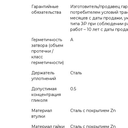
Гарантийные
Изготовитель/продавец гар
обязательства
потребителем условий тран
месяцев с даты продажи, у
типа JiP при соблюдении 
работ – 10 лет с даты прод
Герметичность
А
затвора (объем
протечки /
класс
герметичности)
Держатель
Сталь
уплотнений
Допустимая
0.5
концентрация
гликоля
Материал
Сталь с покрытием Zn
втулки
Материал гайки
Сталь с покрытием Zn