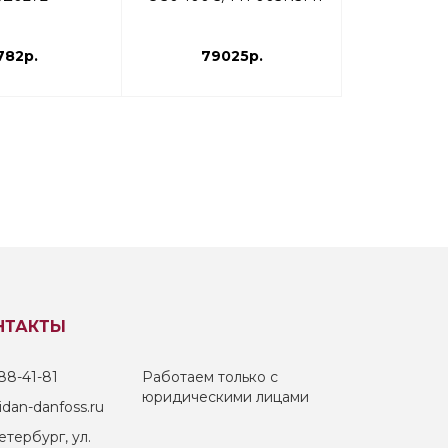
Ridan 0,05
003G
782р.
79025р.
233
НТАКТЫ
88-41-81
Работаем только с
юридическими лицами
dan-danfoss.ru
тербург, ул.