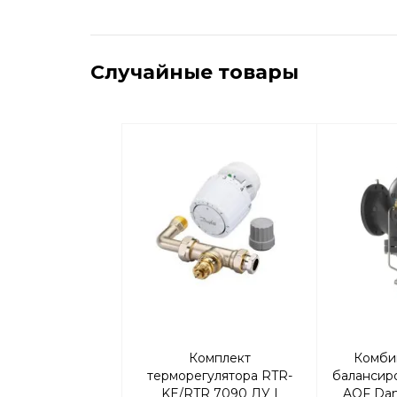
Случайные товары
Комплект
Комби
терморегулятора RTR-
балансир
KE/RTR 7090 ДУ |
AQF Dan