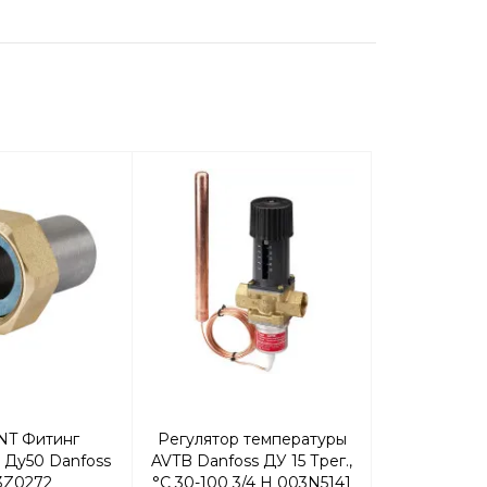
NT Фитинг
Регулятор температуры
Комбини
 Ду50 Danfoss
AVTB Danfoss ДУ 15 Трег.,
регулято
3Z0272
°С 30-100 3/4 Н 003N5141
«после с