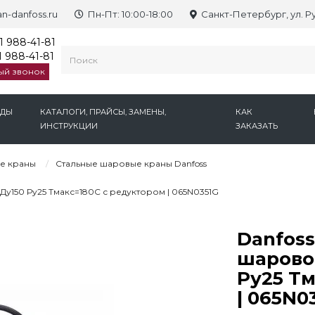
n-danfoss.ru
Пн-Пт: 10:00-18:00
Санкт-Петербург, ул. Р
1 988-41-81
 988-41-81
ый звонок
НДЫ
КАТАЛОГИ, ПРАЙСЫ, ЗАМЕНЫ,
КАК
ИНСТРУКЦИИ
ЗАКАЗАТЬ
е краны
Стальные шаровые краны Danfoss
Ду150 Ру25 Тмакс=180С с редуктором | 065N0351G
Danfoss
шарово
Ру25 Тм
| 065N0