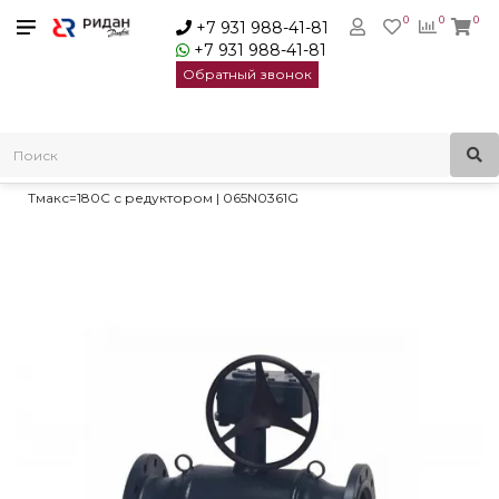
0
0
0
+7 931 988-41-81
+7 931 988-41-81
Обратный звонок
Главная
Трубопроводная арматура
Шаровые краны
Стальные шаровые краны Danfoss
Danfoss JIP Premium FF Кран шаровой фланцевый Ду250 Ру25
Тмакс=180С с редуктором | 065N0361G