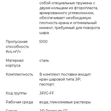
собой специальные пружины с
двумя кольцами из фторопласта,
армированного углеволокном,
обеспечивает необходимую
плотность крана и оптимальный
момент, требуемый для поворота
шара.
Пропускная
5100
способность
Kvs, м³/ч
Материал
сталь
корпуса
Комплектность
В комплект поставки входит:
кран шаровой типа JiP;
паспорт.
Код группы
JiP/G-FF
Рабочая среда
вода, гликолиевые растворы