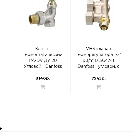
Клапан
VHS клапан
термостатический
терморегулятора 1/2"
RA-DV ДУ 20
х 3/4" 013G4741
Угловой | Danfoss
Danfoss | угловой, с
013G7715
переходниками
8146р.
7545р.