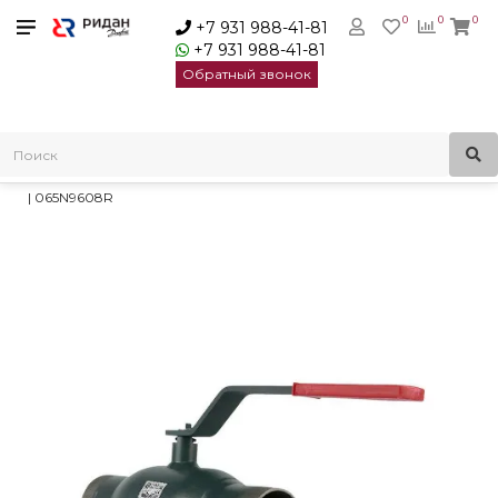
0
0
0
+7 931 988-41-81
+7 931 988-41-81
Обратный звонок
Главная
Трубопроводная арматура
Шаровые краны
Стальные шаровые краны RJiP Standard
Ридан RJIP Standard кран шаровой WW DN100 PN16, рукоятка
| 065N9608R