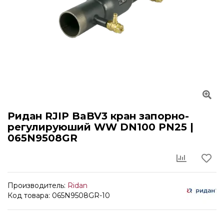
Ридан RJIP BaBV3 кран запорно-
регулируюший WW DN100 PN25 |
065N9508GR
Производитель:
Ridan
Код товара: 065N9508GR-10