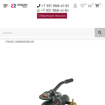
0
0
0
+7 931 988-41-81
+7 931 988-41-81
Обратный звонок
Главная
Трубопроводная арматура
Шаровые краны
Стальные запорно-регулирующие краны RJIP BaBV3
Ридан RJIP BaBV3 кран запорно-регулируюший WW DN100
PN25 | 065N9508GR