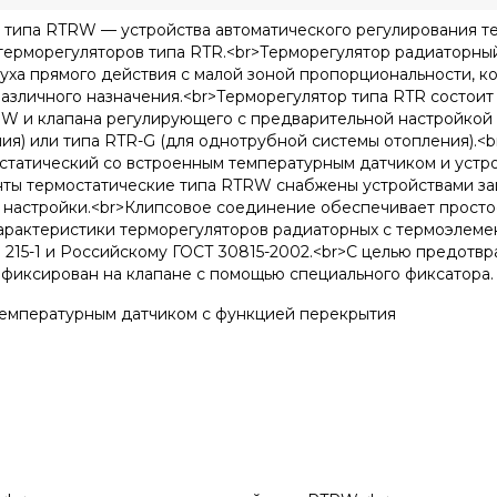
 типа RTRW — устройства автоматического регулирования т
терморегуляторов типа RTR.<br>Терморегулятор радиаторны
уха прямого действия с малой зоной пропорциональности, 
азличного назначения.<br>Терморегулятор типа RTR состоит 
RW и клапана регулирующего с предварительной настройкой
ия) или типа RTR-G (для однотрубной системы отопления).
статический со встроенным температурным датчиком и устр
нты термостатические типа RTRW снабжены устройствами за
 настройки.<br>Клипсовое соединение обеспечивает просто
характеристики терморегуляторов радиаторных с термоэлем
 215-1 и Российскому ГОСТ 30815-2002.<br>С целью предот
афиксирован на клапане с помощью специального фиксатора.
емпературным датчиком с функцией перекрытия