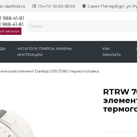
n-danfoss.ru
Пн-Пт: 10:00-18:00
Санкт-Петербург, ул. Р
1 988-41-81
 988-41-81
ый звонок
НДЫ
КАТАЛОГИ, ПРАЙСЫ, ЗАМЕНЫ,
КАК
ИНСТРУКЦИИ
ЗАКАЗАТЬ
ический элемент Danfoss 013G7081 | термоголовка
RTRW 7
элемент
термог