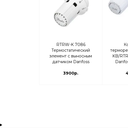
RTRW-K 7086
К
Термостатический
терморе
элемент с выносным
KB/RTR 
датчиком Danfoss
Danfo
013G7086 | термоголовка
3900р.