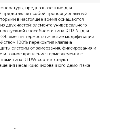
емпературы, предназначенные для
й представляет собой пропорциональный
которыми в настоящее время оснащаются
из двух частей: элемента универсального
 пропускной способности типа RTR-N (для
<br>Элементы термостатические модификации
ойством 100% перекрытия клапана
щиты системы от замерзания, фиксирования и
е и точное крепление термоэлемента с
ентами типа RTRW соответствуют
вращения несанкционированного демонтажа