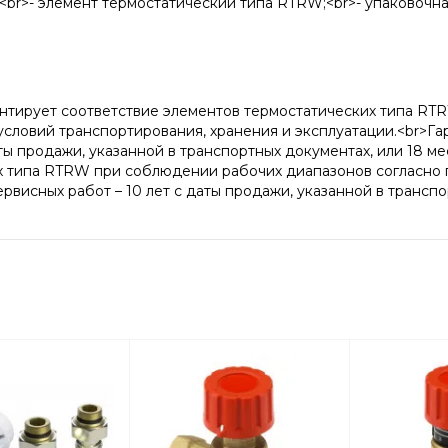
:<br>- элемент термостатический типа RTRW;<br>- упаковочна
антирует соответствие элементов термостатических типа R
ловий транспортирования, хранения и эксплуатации.<br>Га
аты продажи, указанной в транспортных документах, или 18 м
х типа RTRW при соблюдении рабочих диапазонов согласно п
висных работ – 10 лет с даты продажи, указанной в транспо