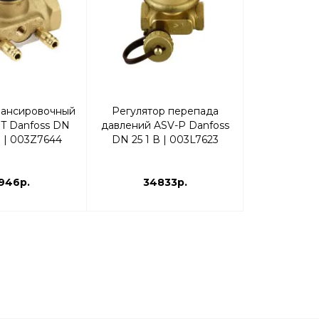
лансировочный
Регулятор перепада
Ручной зап
T Danfoss DN
давлений ASV-P Danfoss
МSV-S Dan
 В | 003Z7644
DN 25 1 В | 003L7623
резьба D
003
946р.
34833р.
46