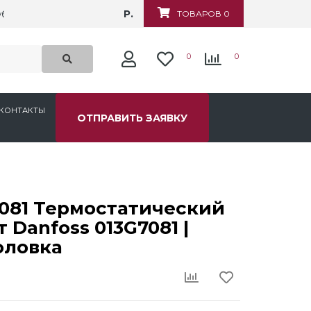
Р.
убежная, д.6
ТОВАРОВ 0
0
0
КОНТАКТЫ
ОТПРАВИТЬ ЗАЯВКУ
081 Термостатический
 Danfoss 013G7081 |
оловка