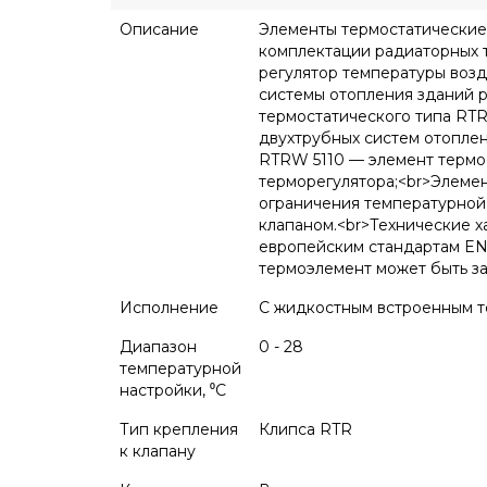
Описание
Элементы термостатические
комплектации радиаторных 
регулятор температуры возд
системы отопления зданий р
термостатического типа RT
двухтрубных систем отоплен
RTRW 5110 — элемент термо
терморегулятора;<br>Элеме
ограничения температурной
клапаном.<br>Технические 
европейским стандартам EN
термоэлемент может быть з
Исполнение
С жидкостным встроенным т
Диапазон
0 - 28
температурной
настройки, ⁰С
Тип крепления
Клипса RTR
к клапану