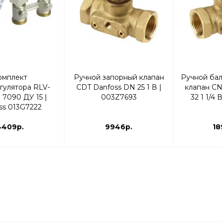
омплект
Ручной запорный клапан
Ручной ба
гулятора RLV-
CDT Danfoss DN 25 1 В |
клапан CN
7090 ДУ 15 |
003Z7693
32 1 1/4
ss 013G7222
Прямой
4409р.
9946р.
18