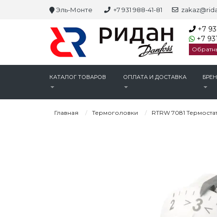
Эль-Монте
+7 931 988-41-81
zakaz@rida
+7 93
+7 931
Обратн
КАТАЛОГ ТОВАРОВ
ОПЛАТА И ДОСТАВКА
БРЕ
Главная
Термоголовки
RTRW 7081 Термостат