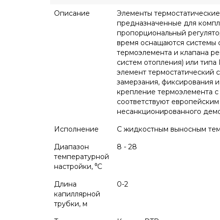
Описание
Элементы термостатические
предназначенные для компл
пропорциональный регулятор
время оснащаются системы о
термоэлемента и клапана р
систем отопления) или тип
элемент термостатический 
замерзания, фиксирования 
крепление термоэлемента с
соответствуют европейским 
несанкционированного демо
Исполнение
С жидкостным выносным те
Диапазон
8 - 28
температурной
настройки, ⁰С
Длина
0-2
капиллярной
трубки, м