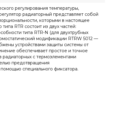
еского регулирования температуры,
регулятор радиаторный представляет собой
порциональности, которыми в настоящее
типа RTR состоит из двух частей:
собности типа RTR-N (для двухтрубных
термостатический модификации RTRW 5012 —
бжены устройствами защиты системы от
инение обеспечивает простое и точное
в радиаторных с термоэлементами
 целью предотвращения
 помощью специального фиксатора.