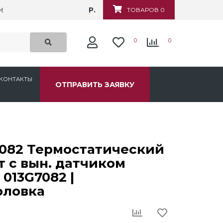
Р.
убежная, д.6
ТОВАРОВ 0
0
0
КОНТАКТЫ
ОТПРАВИТЬ ЗАЯВКУ
082 Термостатический
 с вын. датчиком
 013G7082 |
оловка