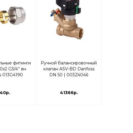
льные фитинги
Ручной балансировочный
Ручной зап
0x2 G3/4'' вн
клапан ASV-BD Danfoss
CDT Danfoss
s 013G4190
DN 50 | 003Z4046
003
40р.
41366р.
99