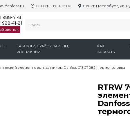
n-danfoss.ru
Пн-Пт: 10:00-18:00
Санкт-Петербург, ул. Р
1 988-41-81
 988-41-81
ый звонок
НДЫ
КАТАЛОГИ, ПРАЙСЫ, ЗАМЕНЫ,
КАК
ИНСТРУКЦИИ
ЗАКАЗАТЬ
ический элемент с вын. датчиком Danfoss 013G7082 | термоголовка
RTRW 7
элемент
Danfoss
термог