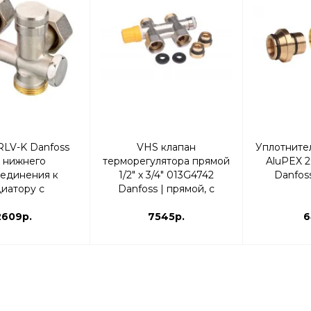
RLV-K Danfoss
VHS клапан
Уплотните
 нижнего
терморегулятора прямой
AluPEX 2
единения к
1/2" х 3/4" 013G4742
Danfos
иатору с
Danfoss | прямой, с
можностью
переходниками
ния Угловой, с
2609р.
7545р.
6
одниками |
82/003L0392