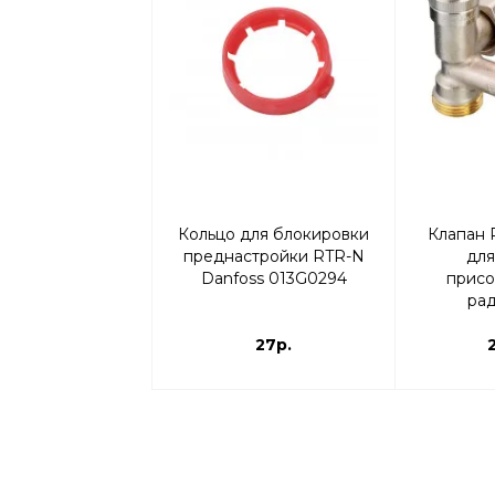
Кольцо для блокировки
Клапан 
преднастройки RTR-N
для
Danfoss 013G0294
присо
рад
воз
27р.
опорожне
перех
003L02