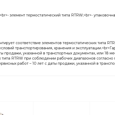
:<br>- элемент термостатический типа RTRW;<br>- упаковочна
антирует соответствие элементов термостатических типа R
ловий транспортирования, хранения и эксплуатации.<br>Га
аты продажи, указанной в транспортных документах, или 18 м
х типа RTRW при соблюдении рабочих диапазонов согласно п
висных работ – 10 лет с даты продажи, указанной в транспо