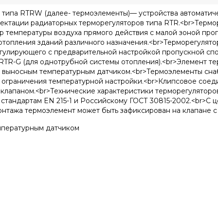
 типа RTRW (далее- термоэлементы)— устройства автоматич
ектации радиаторных терморегуляторов типа RTR.<br>Термо
 температуры воздуха прямого действия с малой зоной про
топления зданий различного назначения.<br>Терморегулятор 
егулирующего с предварительной настройкой пропускной спо
а RTR-G (для однотрубной системы отопления).<br>Элемент 
с выносным температурным датчиком.<br>Термоэлементы сна
и ограничения температурной настройки.<br>Клипсовое соед
 клапаном.<br>Технические характеристики терморегуляторо
стандартам EN 215-1 и Российскому ГОСТ 30815-2002.<br>С
нтажа термоэлемент может быть зафиксирован на клапане с
мпературным датчиком