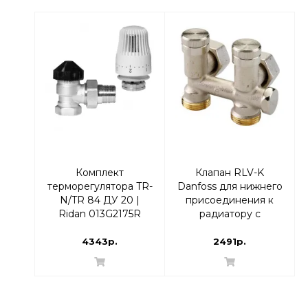
Комплект
Клапан RLV-K
терморегулятора TR-
Danfoss для нижнего
N/TR 84 ДУ 20 |
присоединения к
Ridan 013G2175R
радиатору с
Угловой
возможностью
опорожнения
4343р.
2491р.
Угловой |
003L0283/003L0393