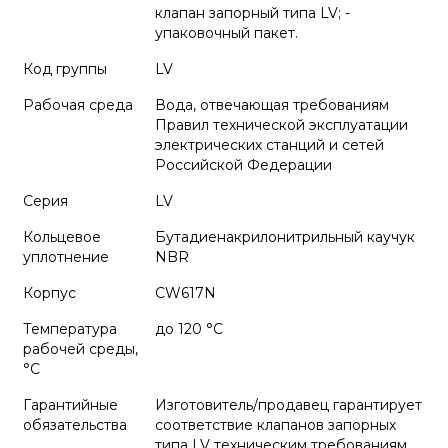
клапан запорный типа LV; -
упаковочный пакет.
Код группы
LV
Рабочая среда
Вода, отвечающая требованиям
Правил технической эксплуатации
электрических станций и сетей
Российской Федерации
Серия
LV
Кольцевое
Бутадиенакрилонитрильный каучук
уплотнение
NBR
Корпус
CW617N
Температура
до 120 °С
рабочей среды,
°С
Гарантийные
Изготовитель/продавец гарантирует
обязательства
соответствие клапанов запорных
типа LV техническим требованиям