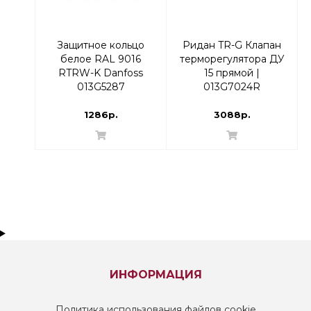
Защитное кольцо
Ридан TR-G Клапан
белое RAL 9016
терморегулятора ДУ
RTRW-K Danfoss
15 прямой |
013G5287
013G7024R
1286р.
3088р.
ИНФОРМАЦИЯ
Политика использования файлов cookie