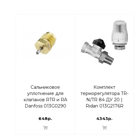
Сальниковое
Комплект
уплотнение для
терморегулятора TR-
клапанов RTR и RA
N/TR 84 ДУ 20 |
Danfoss 013G0290
Ridan 013G2176R
Прямой
648р.
4343р.