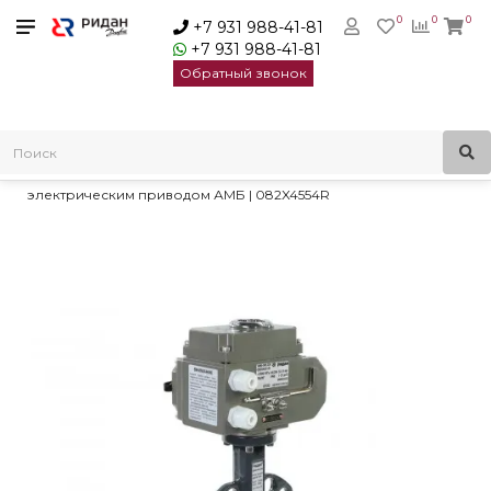
0
0
0
+7 931 988-41-81
+7 931 988-41-81
Обратный звонок
Главная
Трубопроводная арматура
Дисковые затворы
Затворы дисковые ЗДМ с электрическим приводом
Затвор Ридан PN16 DN40 чугун/EPDM/ЭП24В DN40 с
электрическим приводом АМБ | 082X4554R