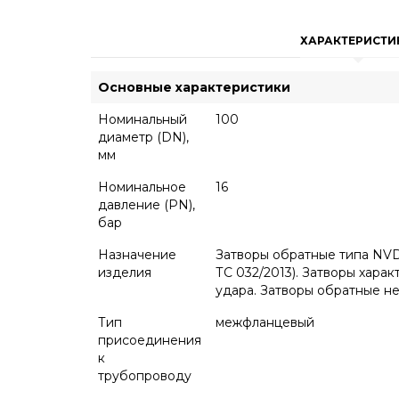
ХАРАКТЕРИСТИ
Основные характеристики
Номинальный
100
диаметр (DN),
мм
Номинальное
16
давление (PN),
бар
Назначение
Затворы обратные типа NVD-
изделия
ТС 032/2013). Затворы хар
удара. Затворы обратные н
Тип
межфланцевый
присоединения
к
трубопроводу