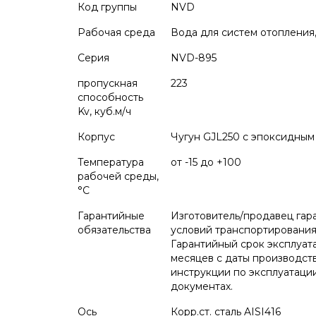
Код группы
NVD
Рабочая среда
Вода для систем отопления,
Серия
NVD-895
пропускная
223
способность
Kv, куб.м/ч
Корпус
Чугун GJL250 с эпоксидным
Температура
от -15 до +100
рабочей среды,
°С
Гарантийные
Изготовитель/продавец гар
обязательства
условий транспортирования,
Гарантийный срок эксплуата
месяцев с даты производст
инструкции по эксплуатации
документах.
Ось
Корр.ст. сталь AISI416