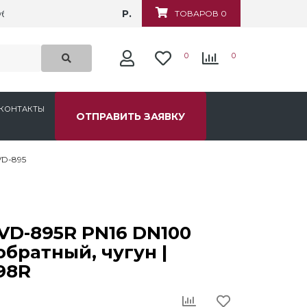
Р.
убежная, д.6
ТОВАРОВ 0
0
0
КОНТАКТЫ
ОТПРАВИТЬ ЗАЯВКУ
VD-895
VD-895R PN16 DN100
обратный, чугун |
98R