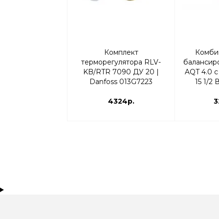
Комплект
Комби
терморегулятора RLV-
балансир
KB/RTR 7090 ДУ 20 |
AQT 4.0 
Danfoss 013G7223
15 1/2
Прямой
4324р.
3