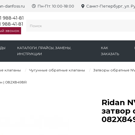
n-danfoss.ru
Пн-Пт: 10:00-18:00
Санкт-Петербург, ул. Р
1 988-41-81
 988-41-81
ый звонок
НДЫ
КАТАЛОГИ, ПРАЙСЫ, ЗАМЕНЫ,
КАК
ИНСТРУКЦИИ
ЗАКАЗАТЬ
е клапаны
Чугунные обратные клапаны
Затворы обратные N
н | 082X8498R
Ridan N
затвор 
082X84