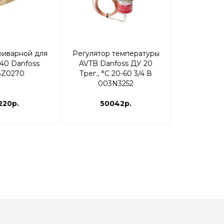
риварной для
Регулятор температуры
Регулятор
40 Danfoss
AVTB Danfoss ДУ 20
Ридан 
3Z0270
Трег., °С 20-60 3/4 В
настройка 6
003N3252
44
220р.
50042р.
138