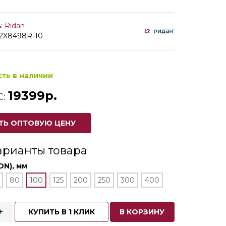
:
Ridan
82X8498R-10
сть в наличии
19399р.
С:
ТЬ ОПТОВУЮ ЦЕНУ
арианты товара
DN), мм
80
100
125
200
250
300
400
+
КУПИТЬ В 1 КЛИК
В КОРЗИНУ