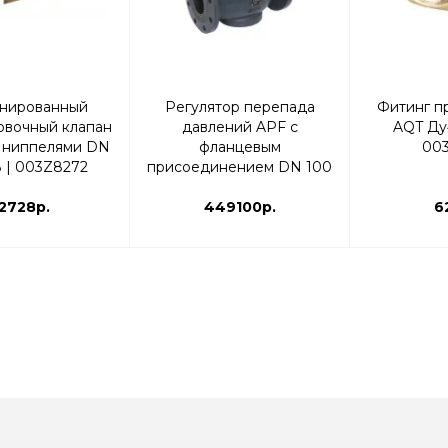
нированный
Регулятор перепада
Фитинг п
овочный клапан
давлений APF с
AQT Ду
с ниппелями DN
фланцевым
00
 В | 003Z8272
присоединением DN 100
диап-н настройки 0,6 -
2728р.
1,00 | 003Z5775
449100р.
6