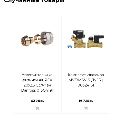
Случайные товары
Уплотнительные
Комплект клапанов
фитинги AluPEX
MVT/MSV-S Ду 15 |
20x2.5 G3/4'' вн
003Z4151
Danfoss 013G4191
6396р.
16725р.