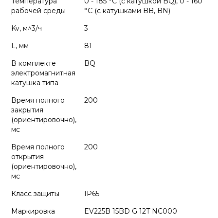
Температура
0 - 185 °C (c катушкой BQ), 0 - 160
рабочей среды
°C (с катушками BB, BN)
Kv, м^3/ч
3
L, мм
81
В комплекте
BQ
электромагнитная
катушка типа
Время полного
200
закрытия
(ориентировочно),
мс
Время полного
200
открытия
(ориентировочно),
мс
Класс защиты
IP65
Маркировка
EV225B 15BD G 12T NC000