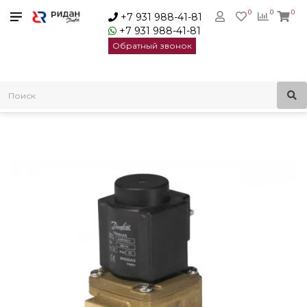
0
0
0
+7 931 988-41-81
+7 931 988-41-81
Обратный звонок
Главная
Электромагнитные клапаны
Danfoss Клапан Электромагнитный EV 225B, ДУ 15 нормально
закрытый Ду15 1/2 В | 032U380516