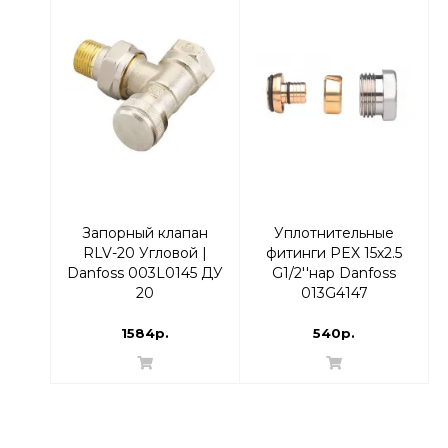
Запорный клапан
Уплотнительные
RLV-20 Угловой |
фитинги PEX 15х2.5
Danfoss 003L0145 ДУ
G1/2''нар Danfoss
20
013G4147
1584р.
540р.