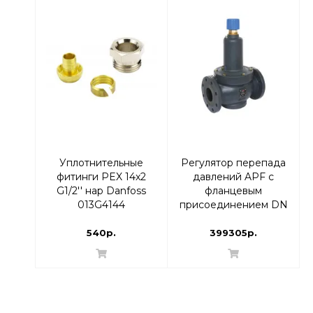
Уплотнительные
Регулятор перепада
фитинги PEX 14х2
давлений APF с
G1/2'' нар Danfoss
фланцевым
013G4144
присоединением DN
100 диап-н
настройки 0,35 - 0,75
540р.
399305р.
| 003Z5765