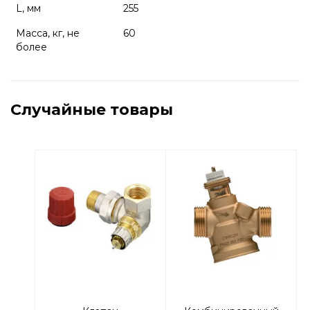
L, мм
255
Масса, кг, не
60
более
Случайные товары