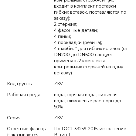
контрольных стержней* (не
входит в комплект поставки
гибких вставок, поставляются по
заказу):
2 стержня;
4 фасонные детали;
4 гайки;
4 прокладки (резина);
4 шайбы. * для гибких вставок (от
DN200 до DN600 следует
применять 2 комплекта
контрольных стержней на одну
вставку)
Код группы
ZKV
Рабочая среда
вода, горячая вода, питьевая
вода, гликолевые растворы до
50%
Серия
ZKV
Ответные фланцы
По ГОСТ 33259-2015, исполнение
(заказываются
В, тип 11