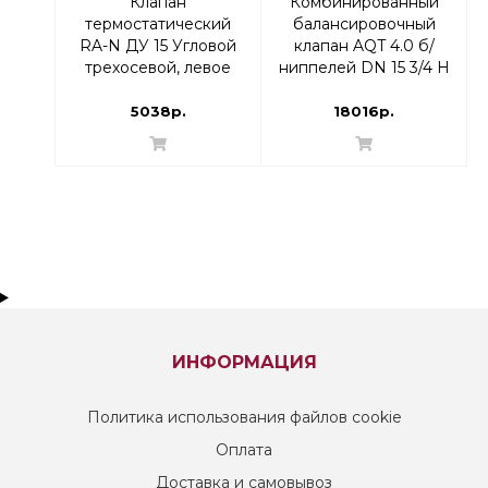
Клапан
Комбинированный
термостатический
балансировочный
RA-N ДУ 15 Угловой
клапан AQT 4.0 б/
трехосевой, левое
ниппелей DN 15 3/4 Н
исполнение | Danfoss
|
013G7022 RTR-N
003Z8241/003Z8241R
5038р.
18016р.
ИНФОРМАЦИЯ
Политика использования файлов cookie
Оплата
Доставка и самовывоз