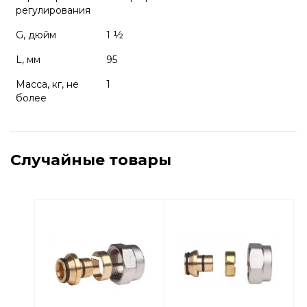
регулирования
G, дюйм
1 ½
L, мм
95
Масса, кг, не
1
более
Случайные товары