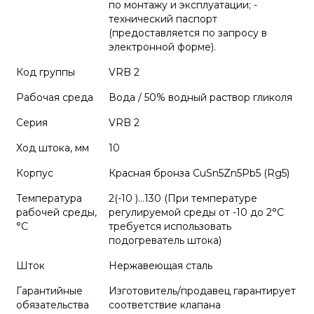
по монтажу и эксплуатации; -
технический паспорт
(предоставляется по запросу в
электронной форме).
Код группы
VRB 2
Рабочая среда
Вода / 50% водный раствор гликоля
Серия
VRB 2
Ход штока, мм
10
Корпус
Красная бронза CuSn5Zn5Pb5 (Rg5)
Температура
2(-10 )…130 (При температуре
рабочей среды,
регулируемой среды от -10 до 2°С
°С
требуется использовать
подогреватель штока)
Шток
Нержавеющая сталь
Гарантийные
Изготовитель/продавец гарантирует
обязательства
соответствие клапана