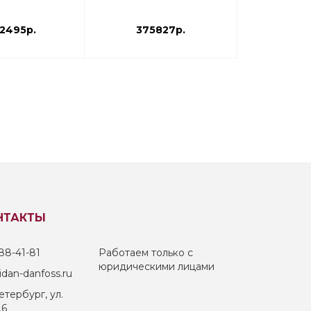
2495р.
375827р.
1085
НТАКТЫ
88-41-81
Работаем только с
юридическими лицами
dan-danfoss.ru
тербург, ул.
.6