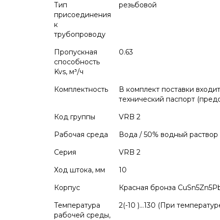
Тип
резьбовой
присоединения
к
трубопроводу
Пропускная
0.63
способность
Kvs, м³/ч
Комплектность
В комплект поставки входит:
технический паспорт (предо
Код группы
VRB 2
Рабочая среда
Вода / 50% водный раствор
Серия
VRB 2
Ход штока, мм
10
Корпус
Красная бронза CuSn5Zn5Pb
Температура
2(-10 )…130 (При температу
рабочей среды,