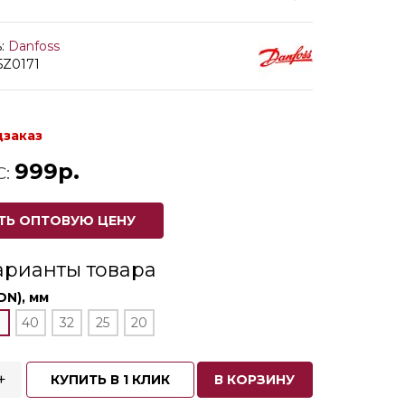
:
Danfoss
5Z0171
дзаказ
999р.
С:
ТЬ ОПТОВУЮ ЦЕНУ
арианты товара
DN), мм
40
32
25
20
+
КУПИТЬ В 1 КЛИК
В КОРЗИНУ