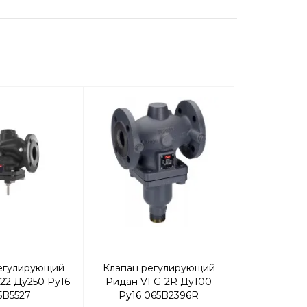
егулирующий
Клапан регулирующий
Клапан ре
 22 Ду250 Ру16
Ридан VFG-2R Ду100
Ридан VFG-2
5B5527
Ру16 065B2396R
065B