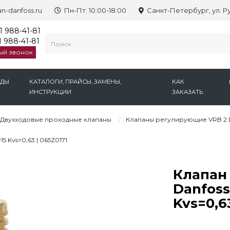
n-danfoss.ru
Пн-Пт: 10:00-18:00
Санкт-Петербург, ул. Р
1 988-41-81
 988-41-81
ый звонок
НДЫ
КАТАЛОГИ, ПРАЙСЫ, ЗАМЕНЫ,
КАК
ИНСТРУКЦИИ
ЗАКАЗАТЬ
Двухходовые проходные клапаны
Клапаны регулирующие VRB 2 D
 Kvs=0,63 | 065Z0171
Клапан
Danfos
Kvs=0,63