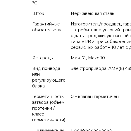
°С
Шток
Нержавеющая сталь
Гарантийные
Изготовитель/продавец гар
обязательства
потребителем условий транс
с даты продажи, указанной 
типа VRB 2 при соблюдении
сервисных работ – 10 лет с
PH среды
Мин. 7 , Макс 10
Вид привода
Электропривода: AMV(E) 43
или
регулирующего
блока
Герметичность
0 – клапан герметичен
затвора (объем
протечки /
класс
герметичности)
Динамический
1.250694444444444