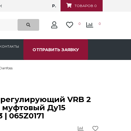
Р.
убежная, д.6
ТОВАРОВ 0
0
0
КОНТАКТЫ
ОТПРАВИТЬ ЗАЯВКУ
anfoss
 регулирующий VRB 2
s муфтовый Ду15
 | 065Z0171