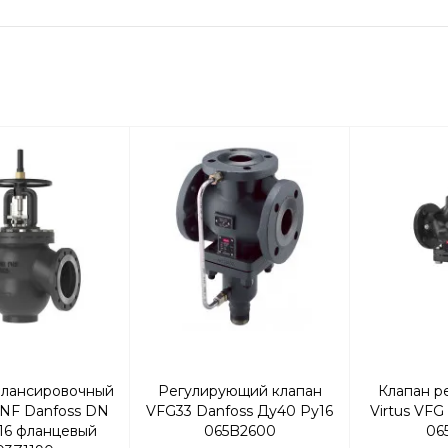
алансировочный
Регулирующий клапан
Клапан р
NF Danfoss DN
VFG33 Danfoss Ду40 Ру16
Virtus VFG
16 фланцевый
065B2600
06