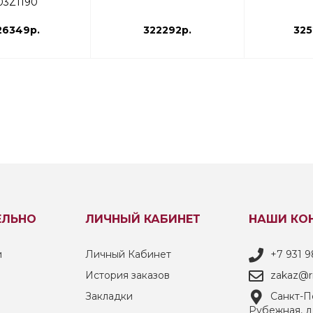
03Z1190
26349р.
322292р.
325
ЕЛЬНО
ЛИЧНЫЙ КАБИНЕТ
НАШИ КО
и
Личный Кабинет
+7 931 9
История заказов
zakaz@ri
Закладки
Санкт-Пе
Рубежная, д