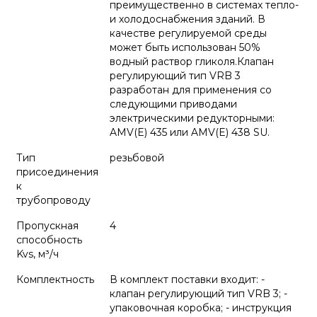
преимущественно в системах тепло-
и холодоснабжения зданий. В
качестве регулируемой среды
может быть использован 50%
водный раствор гликоля.Клапан
регулирующий тип VRB 3
разработан для применения со
следующими приводами
электрическими редукторными:
AMV(E) 435 или AMV(E) 438 SU.
Тип
резьбовой
присоединения
к
трубопроводу
Пропускная
4
способность
Kvs, м³/ч
Комплектность
В комплект поставки входит: -
клапан регулирующий тип VRB 3; -
упаковочная коробка; - инструкция