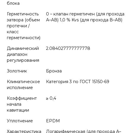
блока
Герметичность
0 – клапан герметичен (для прохода
затвора (объем
А–АВ) 1,0 % Kvs (для прохода В–АВ)
протечки /
класс
герметичности)
Динамический
2.084027777777778
диапазон
регулирования
Золотник
Бронза
Климатическое
Категория 3 по ГОСТ 15150-69
исполнение
Коэффициент
≥ 0,4
начала
кавитации
Уплотнение
EPDM
Характеристика
Логарифмическая (для прохода А–