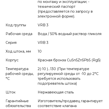
по монтажу и эксплуатации; -
технический паспорт
(предоставляется по запросу в
электронной форме).
Код группы
VRB 3
Рабочая среда
Вода / 50% водный раствор гликоля
Серия
VRB 3
Ход штока, мм
10
Корпус
Красная бронза CuSn5Zn5Pb5 (Rg5)
Температура
2(-10 )…130 (При температуре
рабочей среды,
регулируемой среды от -10 до 2°С
°С
требуется использовать
подогреватель штока)
Шток
Нержавеющая сталь
Гарантийные
Изготовитель/продавец гарантирует
обязательства
соответствие клапана