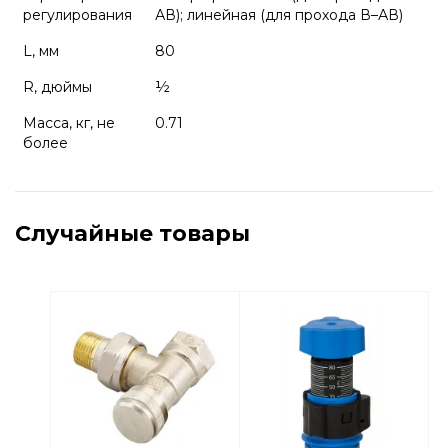
регулирования
АВ); линейная (для прохода В–АВ)
L, мм
80
R, дюймы
½
Масса, кг, не
0.71
более
Случайные товары