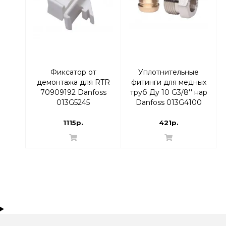
Фиксатор от
Уплотнительные
демонтажа для RTR
фитинги для медных
70909192 Danfoss
труб Ду 10 G3/8'' нар
013G5245
Danfoss 013G4100
1115р.
421р.