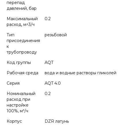
перепад
давлений, бар
Максимальный
0.2
расход, м^3/ч
Тип
резьбовой
присоединения
к
трубопроводу
Код группы
AQT
Рабочая среда
вода и водные растворы гликолей
Серия
AQT 4.0
Номинальный
0.2
расход при
настройке
100%, м³/ч
Корпус
DZR латунь