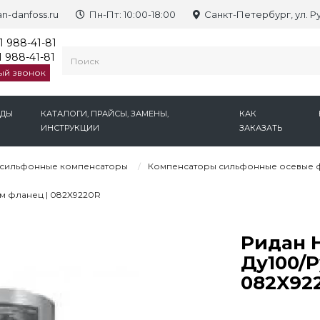
n-danfoss.ru
Пн-Пт: 10:00-18:00
Санкт-Петербург, ул. Р
1 988-41-81
 988-41-81
ый звонок
НДЫ
КАТАЛОГИ, ПРАЙСЫ, ЗАМЕНЫ,
КАК
ИНСТРУКЦИИ
ЗАКАЗАТЬ
 сильфонные компенсаторы
Компенсаторы сильфонные осевые 
мм фланец | 082X9220R
Ридан 
Ду100/Р
082X92