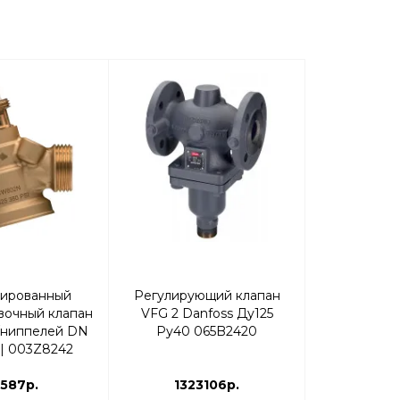
ированный
Регулирующий клапан
Клапан ре
вочный клапан
VFG 2 Danfoss Ду125
Virtus VFG 
/ниппелей DN
Ру40 065B2420
065
Н | 003Z8242
587р.
1323106р.
473