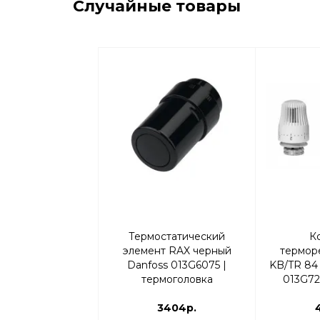
Случайные товары
Термостатический
К
элемент RAX черный
терморе
Danfoss 013G6075 |
KB/TR 84 
термоголовка
013G72
3404р.