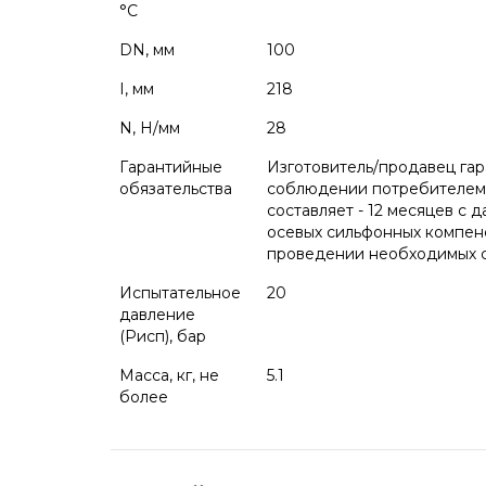
°С
DN, мм
100
I, мм
218
N, Н/мм
28
Гарантийные
Изготовитель/продавец га
обязательства
соблюдении потребителем у
составляет - 12 месяцев с 
осевых сильфонных компен
проведении необходимых се
Испытательное
20
давление
(Pисп), бар
Масса, кг, не
5.1
более