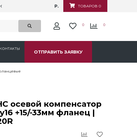
Р.
убежная, д.6
ТОВАРОВ 0
0
0
КОНТАКТЫ
ОТПРАВИТЬ ЗАЯВКУ
фланцевые
НС осевой компенсатор
у16 +15/-33мм фланец |
20R