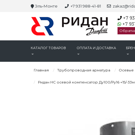
Эль-Монте
+7 931 988-41-81
zakaz@rida
+7 93
+7 931
Обратн
КАТАЛОГ ТОВАРОВ
ОПЛАТА И ДОСТАВКА
БРЕ
Главная
Трубопроводная арматура
Осевые
Ридан НС осевой компенсатор Ду100/Ру16 +15/-33