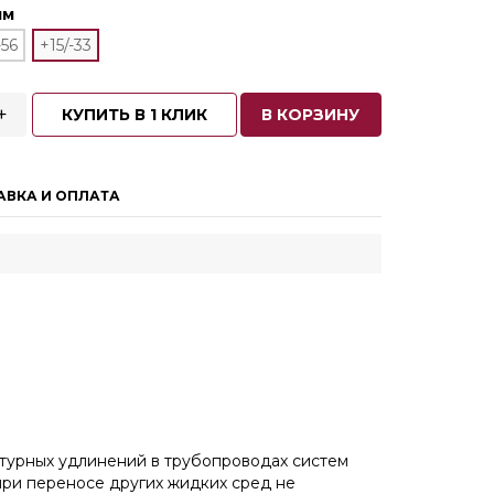
мм
-56
+15/-33
+
КУПИТЬ В 1 КЛИК
В КОРЗИНУ
АВКА И ОПЛАТА
урных удлинений в трубопроводах систем
при переносе других жидких сред не