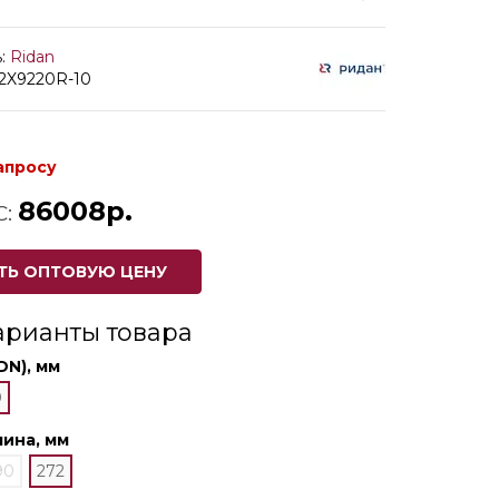
:
Ridan
82X9220R-10
апросу
86008р.
С:
ТЬ ОПТОВУЮ ЦЕНУ
арианты товара
DN), мм
0
ина, мм
90
272