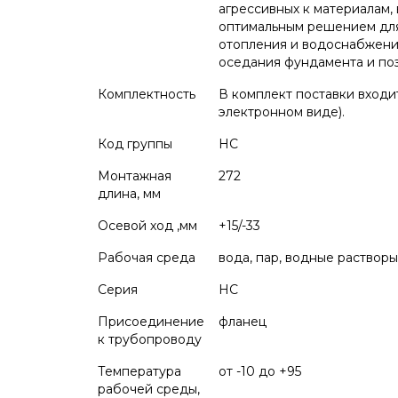
агрессивных к материалам,
оптимальным решением для
отопления и водоснабжения
оседания фундамента и поз
Комплектность
В комплект поставки входит
электронном виде).
Код группы
НС
Монтажная
272
длина, мм
Осевой ход ,мм
+15/-33
Рабочая среда
вода, пар, водные раствор
Серия
НС
Присоединение
фланец
к трубопроводу
Температура
от -10 до +95
рабочей среды,