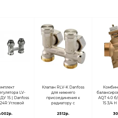
омплект
Клапан RLV-K Danfoss
Комбин
гулятора LV-
для нижнего
балансиро
ДУ 15 | Danfoss
присоединения к
AQT 4.0 б
24R Угловой
радиатору с
15 3/4 
возможностью
4002р.
опорожнения Угловой |
2512р.
30