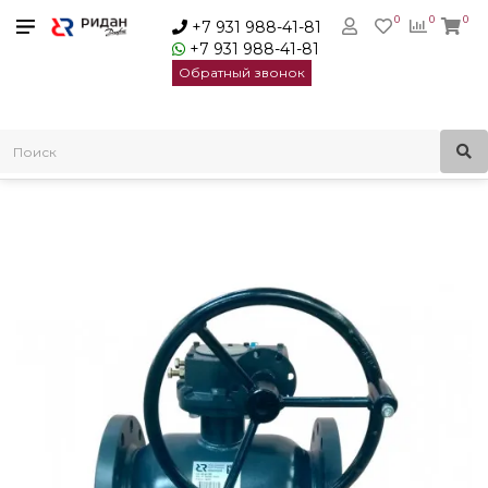
0
0
0
+7 931 988-41-81
+7 931 988-41-81
Обратный звонок
Главная
Трубопроводная арматура
Шаровые краны
Краны шаровые стальные RJiP Premium
Ридан JIP Premium FF Кран шар Ду32 Ру40 руч | 065N0315GR