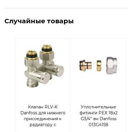
Случайные товары
Клапан RLV-K
Уплотнительные
Danfoss для нижнего
фитинги PEX 18x2
присоединения к
G3/4'' вн Danfoss
радиатору с
013G4158
возможностью