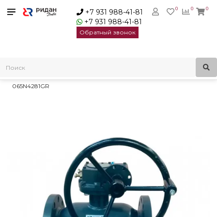
0
0
0
+7 931 988-41-81
+7 931 988-41-81
Обратный звонок
Главная
Трубопроводная арматура
Шаровые краны
Краны шаровые стальные RJiP Premium
Ридан JIP Premium FF Кран шар Ду65 Ру25, рукоятка |
065N4281GR