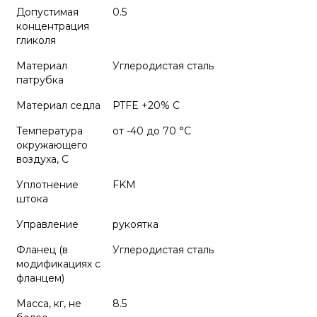
Допустимая
0.5
концентрация
гликоля
Материал
Углеродистая сталь
патрубка
Материал седла
PTFE +20% С
Температура
от -40 до 70 °C
окружающего
воздуха, С
Уплотнение
FKM
штока
Управление
рукоятка
Фланец (в
Углеродистая сталь
модификациях с
фланцем)
Масса, кг, не
8.5