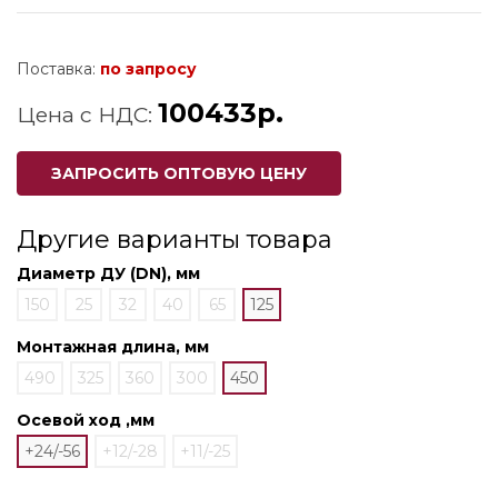
Поставка:
по запросу
100433р.
Цена с НДС:
ЗАПРОСИТЬ ОПТОВУЮ ЦЕНУ
Другие варианты товара
Диаметр ДУ (DN), мм
150
25
32
40
65
125
Монтажная длина, мм
490
325
360
300
450
Осевой ход ,мм
+24/-56
+12/-28
+11/-25