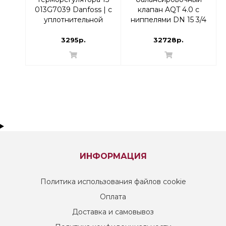
013G7039 Danfoss | с
клапан AQT 4.0 с
уплотнительной
ниппелями DN 15 3/4
втулкой и отводом с
Н | 003Z8232
накидной гайкой
3295р.
32728р.
ИНФОРМАЦИЯ
Политика использования файлов cookie
Оплата
Доставка и самовывоз