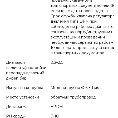
продажи, указанной в
транспортных документах, или 18
месяцев с даты производства.
Срок службы клапана-регулятора
давления типа DPR при
соблюдении рабочих диапазонов
согласно паспорту/инструкции по
эксплуатации и проведении
необходимых сервисных работ –
10 лет с даты продажи, указанной
в транспортных документах.
Диапазон
0,3–2,0
(величина)настройки
перепада давлений
ΔРрег, бар
Импульсная трубка
Медная трубка Ø 6 × 1 мм
Место установки
обратный трубопровод
Диафрагма
EPDM
PH среды
7–10