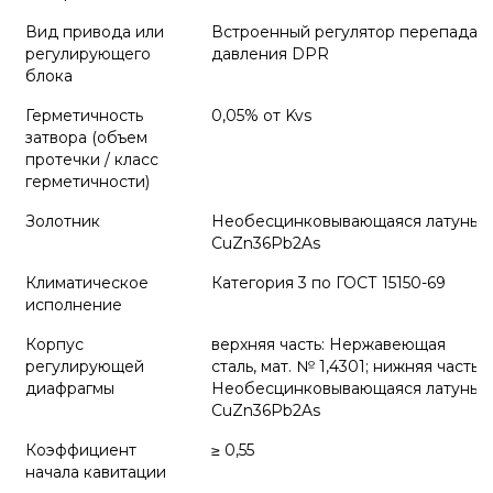
Вид привода или
Встроенный регулятор перепада
регулирующего
давления DPR
блока
Герметичность
0,05% от Kvs
затвора (объем
протечки / класс
герметичности)
Золотник
Необесцинковывающаяся латунь
CuZn36Pb2As
Климатическое
Категория 3 по ГОСТ 15150-69
исполнение
Корпус
верхняя часть: Нержавеющая
регулирующей
сталь, мат. № 1,4301; нижняя часть:
диафрагмы
Необесцинковывающаяся латунь
CuZn36Pb2As
Коэффициент
≥ 0,55
начала кавитации