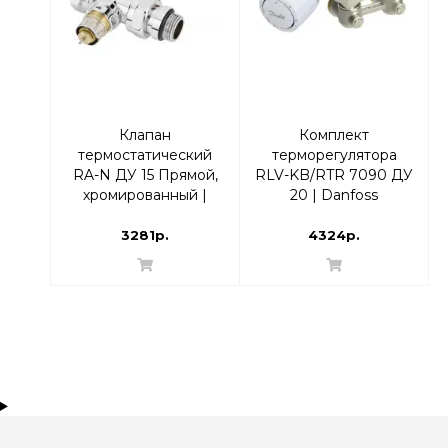
Клапан
Комплект
термостатический
терморегулятора
RA-N ДУ 15 Прямой,
RLV-KB/RTR 7090 ДУ
хромированный |
20 | Danfoss
Danfoss 013G4248
013G7225 Угловой
RTR-N
3281р.
4324р.