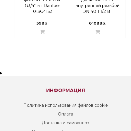
G3/4'' вн Danfoss
внутренней резьбой
013G4152
DN 40 1 1/2 В |
003Z5745
598р.
61088р.
ИНФОРМАЦИЯ
Политика использования файлов cookie
Оплата
Доставка и самовывоз