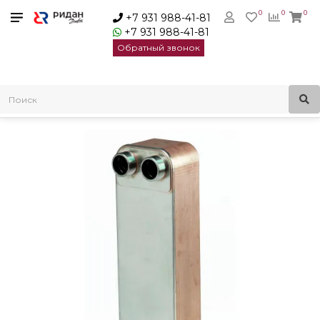
0
0
0
+7 931 988-41-81
+7 931 988-41-81
Обратный звонок
Главная
Пластинчатые теплообменники
Паяный пластинчатый теплообменник Ридан XB-95BR-140
616x188x404мм| 004B1940R