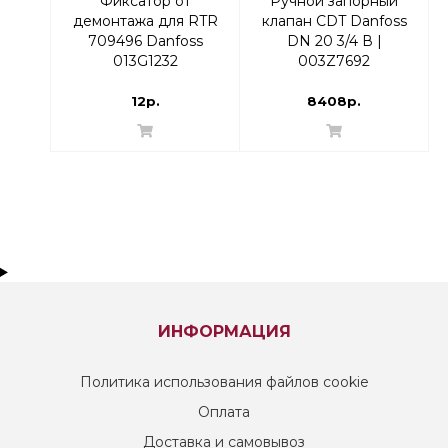
Фиксатор от
Ручной запорный
демонтажа для RTR
клапан CDT Danfoss
709496 Danfoss
DN 20 3/4 В |
013G1232
003Z7692
12р.
8408р.
ИНФОРМАЦИЯ
Политика использования файлов cookie
Оплата
Доставка и самовывоз