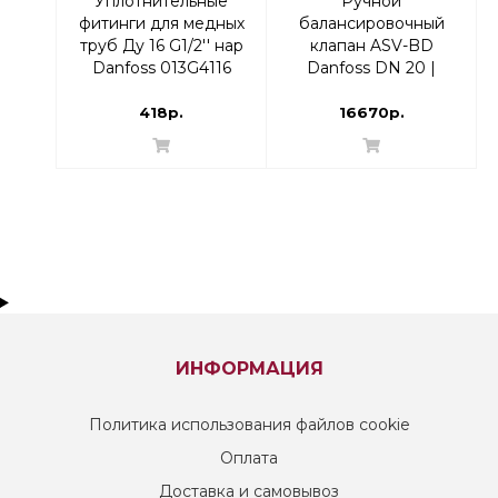
Уплотнительные
Ручной
фитинги для медных
балансировочный
труб Ду 16 G1/2'' нар
клапан ASV-BD
Danfoss 013G4116
Danfoss DN 20 |
003Z4042
418р.
16670р.
ИНФОРМАЦИЯ
Политика использования файлов cookie
Оплата
Доставка и самовывоз