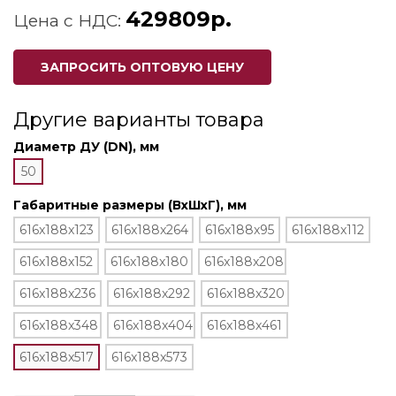
429809р.
Цена с НДС:
ЗАПРОСИТЬ ОПТОВУЮ ЦЕНУ
Другие варианты товара
Диаметр ДУ (DN), мм
50
Габаритные размеры (ВхШхГ), мм
616x188x123
616x188x264
616x188x95
616x188x112
616x188x152
616x188x180
616x188x208
616x188x236
616x188x292
616x188x320
616x188x348
616x188x404
616x188x461
616x188x517
616x188x573