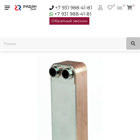
0
0
0
+7 931 988-41-81
+7 931 988-41-81
Обратный звонок
Главная
Пластинчатые теплообменники
Паяный пластинчатый теплообменник Ридан XB-95BR-180
616x188x517мм| 004B1942R