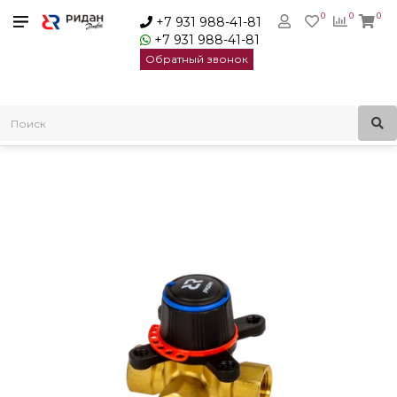
0
0
0
+7 931 988-41-81
+7 931 988-41-81
Обратный звонок
Главная
Поворотные регулирующие клапаны
Клапан поворотный Ридан HRB-3R PN10 DN15 KVS1 Ridan
065Z0401R