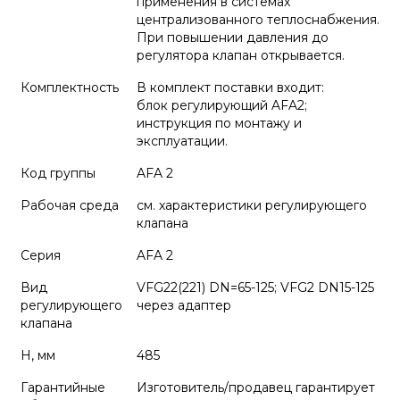
применения в системах
централизованного теплоснабжения.
При повышении давления до
регулятора клапан открывается.
Комплектность
В комплект поставки входит:
блок регулирующий AFA2;
инструкция по монтажу и
эксплуатации.
Код группы
AFA 2
Рабочая среда
см. характеристики регулирующего
клапана
Серия
AFA 2
Вид
VFG22(221) DN=65-125; VFG2 DN15-125
регулирующего
через адаптер
клапана
H, мм
485
Гарантийные
Изготовитель/продавец гарантирует