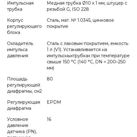
Импульсная
Медная трубка Ø10 x 1 мм, штуцер с
трубка
резьбой G, ISO 228
Корпус
Сталь, мат. № 1.0345, цинковое
регулирующего
покрытие
блока
Охладитель
Сталь с лаковым покрытием, емкость
импульса
1 л (V1). Устанавливается на
давления
импульсныхтрубках при температуре
свыше 150 °C (140 °C, DN = 200–250
мм)
Площадь
80
регулирующей
диафрагмы, см2
Регулирующая
EPDM
диафрагма
Условное
16
давление
датчика (PN),