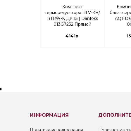
Комплект
Комби
терморегулятора RLV-KB/
балансир
RTRW-K ДУ 15 | Danfoss
AQT Dan
013G7232 Прямой
0
4141р.
1
ИНФОРМАЦИЯ
ДОПОЛНИТ
Политика использования
Производител