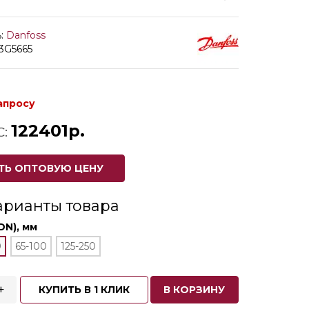
:
Danfoss
3G5665
апросу
122401р.
С:
ТЬ ОПТОВУЮ ЦЕНУ
арианты товара
DN), мм
0
65-100
125-250
+
КУПИТЬ В 1 КЛИК
В КОРЗИНУ