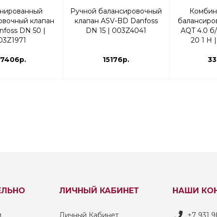
нированный
Ручной балансировочный
Комбин
овочный клапан
клапан ASV-BD Danfoss
балансиро
foss DN 50 |
DN 15 | 003Z4041
AQT 4.0 б
03Z1971
20 1 Н 
57406р.
15176р.
33
ЕЛЬНО
ЛИЧНЫЙ КАБИНЕТ
НАШИ КО
и
Личный Кабинет
+7 931 9