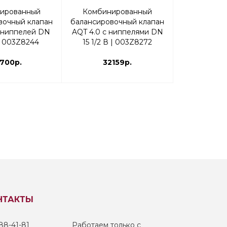
ированный
Комбинированный
Регулирую
вочный клапан
балансировочный клапан
VFGS 2 Da
/ниппелей DN
AQT 4.0 с ниппелями DN
Ру40 0
| 003Z8244
15 1/2 В | 003Z8272
700р.
32159р.
1541
НТАКТЫ
88-41-81
Работаем только с