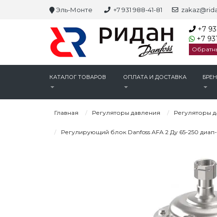
Эль-Монте
+7 931 988-41-81
zakaz@rida
+7 93
+7 931
Обратн
КАТАЛОГ ТОВАРОВ
ОПЛАТА И ДОСТАВКА
БРЕ
Главная
Регуляторы давления
Регуляторы д
Регулирующий блок Danfoss AFA 2 Ду 65-250 диап-н