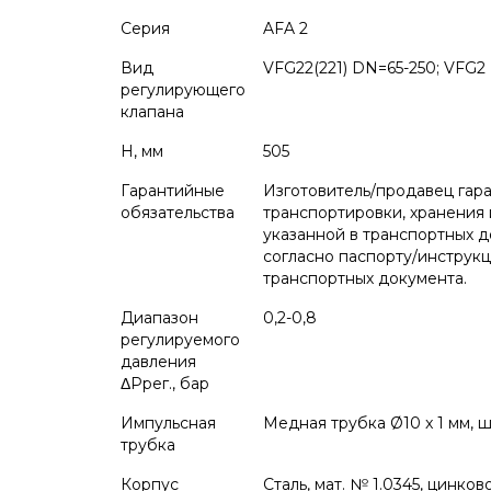
Серия
AFA 2
Вид
VFG22(221) DN=65-250; VFG2
регулирующего
клапана
H, мм
505
Гарантийные
Изготовитель/продавец гар
обязательства
транспортировки, хранения 
указанной в транспортных д
согласно паспорту/инструкц
транспортных документа.
Диапазон
0,2-0,8
регулируемого
давления
ΔPрег., бар
Импульсная
Медная трубка Ø10 x 1 мм, ш
трубка
Корпус
Сталь, мат. № 1.0345, цинко