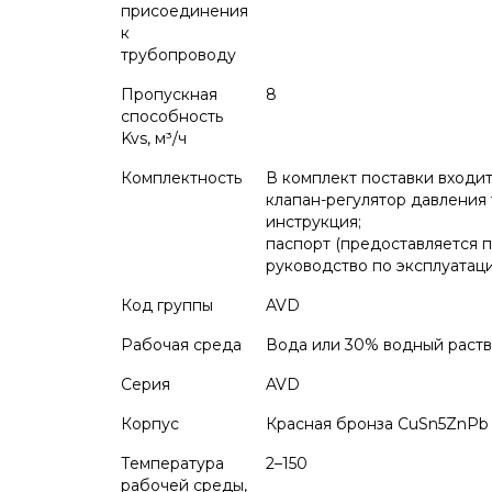
присоединения
к
трубопроводу
Пропускная
8
способность
Kvs, м³/ч
Комплектность
В комплект поставки входит
клапан-регулятор давления 
инструкция;
паспорт (предоставляется п
руководство по эксплуатаци
Код группы
AVD
Рабочая среда
Вода или 30% водный раств
Серия
AVD
Корпус
Красная бронза CuSn5ZnPb 
Температура
2–150
рабочей среды,