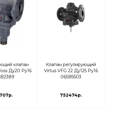
ющий клапан
Клапан регулирующий
Клапан ре
oss Ду20 Ру16
Virtus VFG 22 Ду125 Ру16
Ридан VFG-
5B2389
065B5503
065B
707р.
752474р.
239