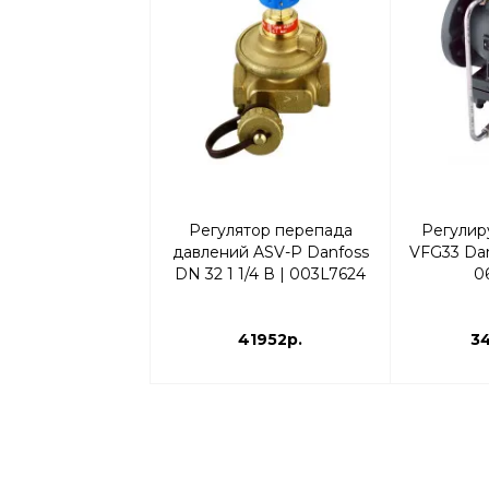
Регулятор перепада
Регулир
давлений ASV-P Danfoss
VFG33 Dan
DN 32 1 1/4 В | 003L7624
0
41952р.
3