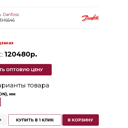
:
Danfoss
03H6646
дзаказ
120480р.
С:
ТЬ ОПТОВУЮ ЦЕНУ
арианты товара
DN), мм
+
КУПИТЬ В 1 КЛИК
В КОРЗИНУ