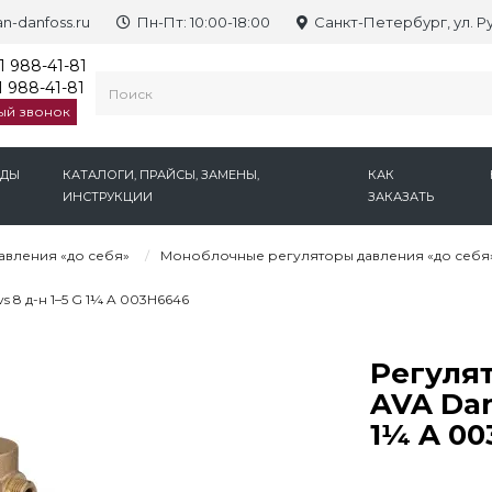
n-danfoss.ru
Пн-Пт: 10:00-18:00
Санкт-Петербург, ул. Р
1 988-41-81
 988-41-81
ый звонок
НДЫ
КАТАЛОГИ, ПРАЙСЫ, ЗАМЕНЫ,
КАК
ИНСТРУКЦИИ
ЗАКАЗАТЬ
авления «до себя»
Моноблочные регуляторы давления «до себя»
s 8 д-н 1–5 G 1¼ A 003H6646
Регулят
AVA Dan
1¼ A 0