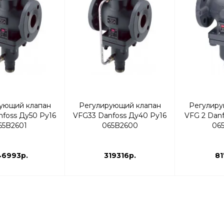
ующий клапан
Регулирующий клапан
Регулиру
foss Ду50 Ру16
VFG33 Danfoss Ду40 Ру16
VFG 2 Danf
65B2601
065B2600
06
46993р.
319316р.
81