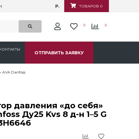
Р.
убежная, д.6
ТОВАРОВ 0
0
0
КОНТАКТЫ
ОТПРАВИТЬ ЗАЯВКУ
 AVA Danfoss
ор давления «до себя»
foss Ду25 Kvs 8 д-н 1–5 G
03H6646