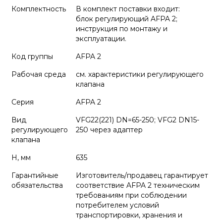
Комплектность
В комплект поставки входит:
блок регулирующий AFPA 2;
инструкция по монтажу и
эксплуатации.
Код группы
AFPA 2
Рабочая среда
см. характеристики регулирующего
клапана
Серия
AFPA 2
Вид
VFG22(221) DN=65-250; VFG2 DN15-
регулирующего
250 через адаптер
клапана
H, мм
635
Гарантийные
Изготовитель/продавец гарантирует
обязательства
соответствие AFPA 2 техническим
требованиям при соблюдении
потребителем условий
транспортировки, хранения и