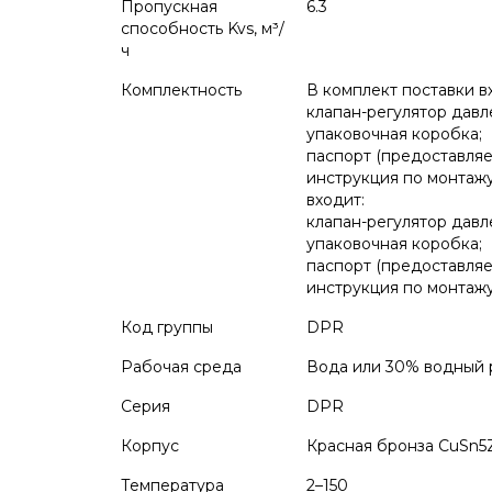
Пропускная
6.3
способность Kvs, м³/
ч
Комплектность
В комплект поставки в
клапан-регулятор давл
упаковочная коробка;
паспорт (предоставляе
инструкция по монтажу
входит:
клапан-регулятор давл
упаковочная коробка;
паспорт (предоставляе
инструкция по монтажу
Код группы
DPR
Рабочая среда
Вода или 30% водный 
Серия
DPR
Корпус
Красная бронза CuSn5
Температура
2–150