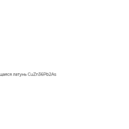
ющаяся латунь CuZn36Pb2As