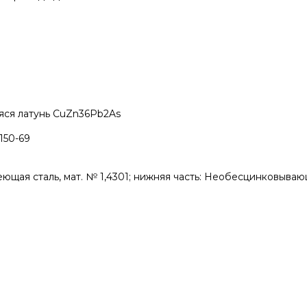
ся латунь CuZn36Pb2As
150-69
еющая сталь, мат. № 1,4301; нижняя часть: Необесцинковыва