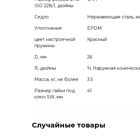
ISO 228/1, дюймы
Седло
Нержавеющая сталь, ма
Уплотнение
EPDM
цвет настроечной
Красный
пружины
D, мм
26
R, дюймы
¾ Наружная коническая
Масса, кг, не более
3.5
Размер гайки под
41
ключ SW, мм
Случайные товары