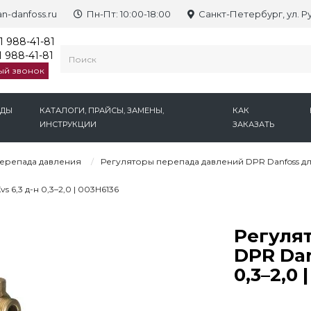
n-danfoss.ru
Пн-Пт: 10:00-18:00
Санкт-Петербург, ул. Р
1 988-41-81
 988-41-81
ый звонок
НДЫ
КАТАЛОГИ, ПРАЙСЫ, ЗАМЕНЫ,
КАК
ИНСТРУКЦИИ
ЗАКАЗАТЬ
ерепада давления
Регуляторы перепада давлений DPR Danfoss д
 6,3 д-н 0,3–2,0 | 003H6136
Регуля
DPR Dan
0,3–2,0 