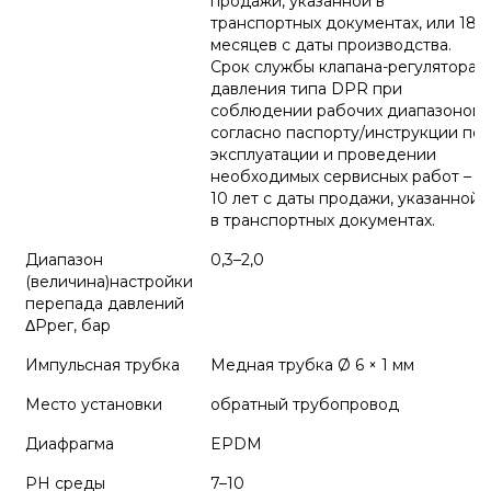
продажи, указанной в
транспортных документах, или 18
месяцев с даты производства.
Срок службы клапана-регулятора
давления типа DPR при
соблюдении рабочих диапазонов
согласно паспорту/инструкции по
эксплуатации и проведении
необходимых сервисных работ –
10 лет с даты продажи, указанной
в транспортных документах.
Диапазон
0,3–2,0
(величина)настройки
перепада давлений
ΔРрег, бар
Импульсная трубка
Медная трубка Ø 6 × 1 мм
Место установки
обратный трубопровод
Диафрагма
EPDM
PH среды
7–10