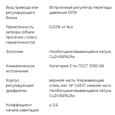
Вид привода или
Встроенный регулятор перепада
регулирующего
давления DPR
блока
Герметичность
0,02% от Kvs
затвора (объем
протечки / класс
герметичности)
Золотник
Необесцинковывающаяся латунь
CuZn36Pb2As
Климатическое
Категория 3 по ГОСТ 15150-69
исполнение
Корпус
верхняя часть: Нержавеющая
регулирующей
сталь, мат. № 1,4301; нижняя часть:
диафрагмы
Необесцинковывающаяся латунь
CuZn36Pb2As
Коэффициент
≥ 0,6
начала кавитации