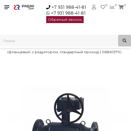
0
0
0
+7 931 988-41-81
+7 931 988-41-81
Обратный звонок
Главная
Трубопроводная арматура
Шаровые краны
Стальные шаровые краны Danfoss
Danfoss RJIP Premium Кран шаровой FF DN350 PN25 WG
(фланцевый, с редуктором, стандартный проход) | 065N0371G