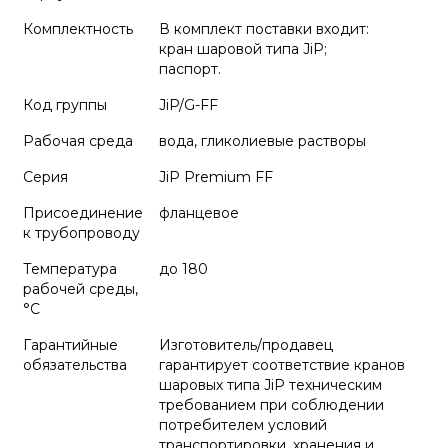
Комплектность
В комплект поставки входит:
кран шаровой типа JiP;
паспорт.
Код группы
JiP/G-FF
Рабочая среда
вода, гликолиевые растворы
Серия
JiP Premium FF
Присоединение
фланцевое
к трубопроводу
Температура
до 180
рабочей среды,
°С
Гарантийные
Изготовитель/продавец
обязательства
гарантирует соответствие кранов
шаровых типа JiP техническим
требованием при соблюдении
потребителем условий
транспортировки, хранения и