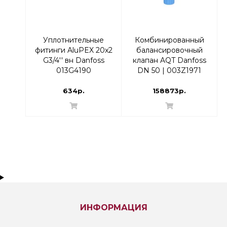
Уплотнительные
Комбинированный
фитинги AluPEX 20x2
балансировочный
G3/4'' вн Danfoss
клапан AQT Danfoss
013G4190
DN 50 | 003Z1971
634р.
158873р.
ИНФОРМАЦИЯ