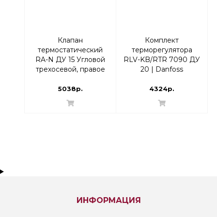
Клапан
Комплект
термостатический
терморегулятора
RA-N ДУ 15 Угловой
RLV-KB/RTR 7090 ДУ
трехосевой, правое
20 | Danfoss
исполнение | Danfoss
013G7225 Угловой
013G7021 RTR-N
5038р.
4324р.
ИНФОРМАЦИЯ