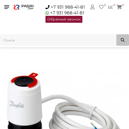
0
0
0
+7 931 988-41-81
+7 931 988-41-81
Обратный звонок
Главная
Термоэлектрические приводы
Danfoss Термоэлектрический привод TWA-V HO 230 B |
088H3123