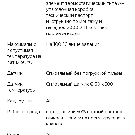
элемент термостатический типа AFT;
упаковочная коробка;
технический паспорт;
инструкция по монтажу и
наладке._x000D_В комплект
поставки входит:
Максимально
На 100 °C выше задания
допустимая
температура на
датчике, °C
Датчик
Спиральный без погружной гильзы
Датчик
Спиральный датчик Ø 30 x 500
температуры
Код группы
AFT
Рабочая среда
вода, пар или 50% водный раствор
гликоля. (зависит от регулирующего
клапана)
Серия
AFT