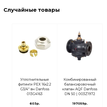
Случайные товары
Уплотнительные
Комбинированный
фитинги PEX 16х2.2
балансировочный
G3/4'' вн Danfoss
клапан AQF Danfoss
013G4163
DN 50 | 003Z1972
603р.
197059р.