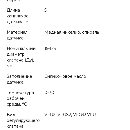
Длина
5
капилляра
датчика, м
Материал
Медная никелир. спираль
датчика
Номинальный
15-125
диаметр
клапана (Ду),
мм
Заполнение
Силиконовое масло
датчика
Температура
0-70
рабочей
среды, °С
Вид
VFG2, VFGS2, VFG33,VFU
регулирующего
клапана