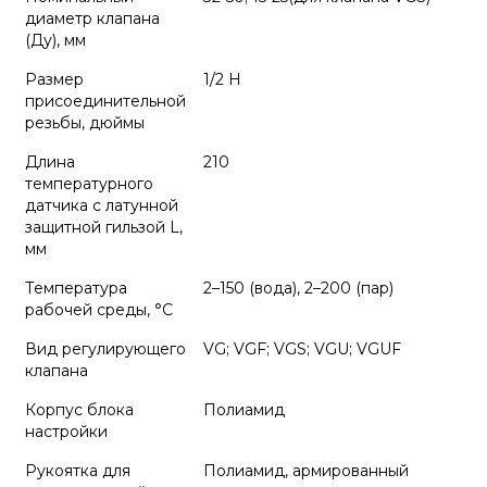
диаметр клапана
(Ду), мм
Размер
1/2 Н
присоединительной
резьбы, дюймы
Длина
210
температурного
датчика с латунной
защитной гильзой L,
мм
Температура
2–150 (вода), 2–200 (пар)
рабочей среды, °С
Вид регулирующего
VG; VGF; VGS; VGU; VGUF
клапана
Корпус блока
Полиамид
настройки
Рукоятка для
Полиамид, армированный