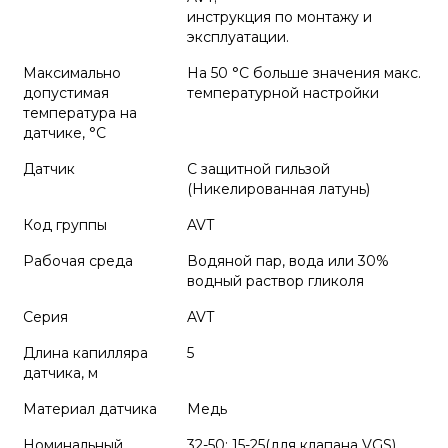
инструкция по монтажу и
эксплуатации.
Максимально
На 50 °C больше значения макс.
допустимая
температурной настройки
температура на
датчике, °C
Датчик
С защитной гильзой
(Никелированная латунь)
Код группы
AVT
Рабочая среда
Водяной пар, вода или 30%
водный раствор гликоля
Серия
AVT
Длина капилляра
5
датчика, м
Материал датчика
Медь
Номинальный
32-50; 15-25(для клапана VGS)