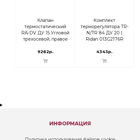
Клапан
Комплект
термостатический
терморегулятора TR-
RA-DV ДУ 15 Угловой
N/TR 84 ДУ 20 |
трехосевой, правое
Ridan 013G2176R
исполнение | Danfoss
Прямой
013G7719
9262р.
4343р.
ИНФОРМАЦИЯ
Политика использования файлов cookie