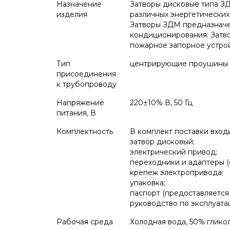
Назначение
Затворы дисковые типа ЗД
изделия
различных энергетических 
Затворы ЗДМ предназначе
кондиционирования. Затво
пожарное запорное устрой
Тип
центрирующие проушины
присоединения
к трубопроводу
Напряжение
220±10% В, 50 Гц
питания, В
Комплектность
В комплект поставки входи
затвор дисковый;
электрический привод;
переходники и адаптеры (
крепеж электропривода;
упаковка;
паспорт (предоставляется
руководство по эксплуата
Рабочая среда
Холодная вода, 50% гликол