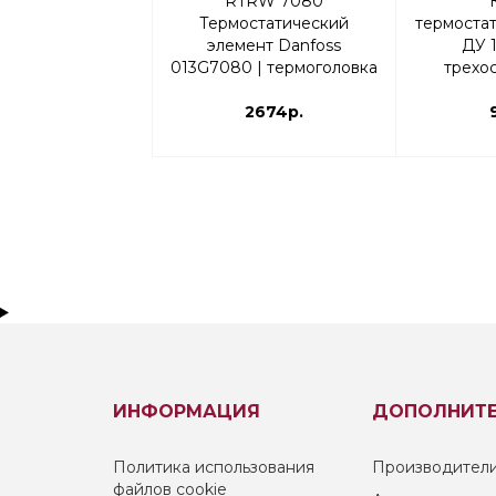
RTRW 7080
Термостатический
термоста
элемент Danfoss
ДУ 1
013G7080 | термоголовка
трехос
исполне
2674р.
0
ИНФОРМАЦИЯ
ДОПОЛНИТ
Политика использования
Производител
файлов cookie