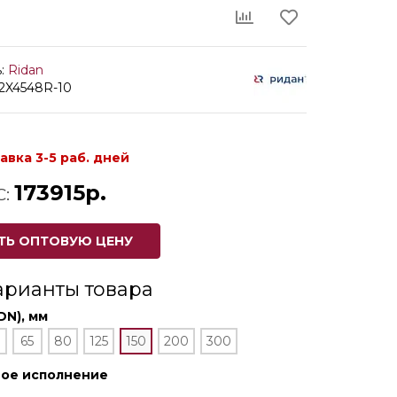
:
Ridan
82X4548R-10
авка 3-5 раб. дней
173915р.
С:
ТЬ ОПТОВУЮ ЦЕНУ
арианты товара
DN), мм
65
80
125
150
200
300
ное исполнение