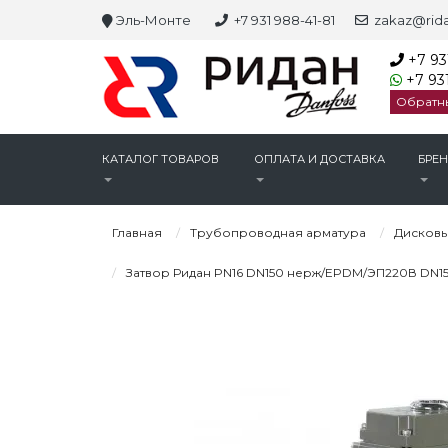
Эль-Монте
+7 931 988-41-81
zakaz@rida
+7 93
+7 931
Обратн
КАТАЛОГ ТОВАРОВ
ОПЛАТА И ДОСТАВКА
БРЕ
Главная
Трубопроводная арматура
Дисковы
Затвор Ридан PN16 DN150 нерж/EPDM/ЭП220В DN1