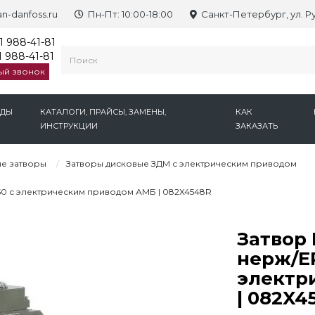
n-danfoss.ru
Пн-Пт: 10:00-18:00
Санкт-Петербург, ул. Р
1 988-41-81
 988-41-81
ый звонок
НДЫ
КАТАЛОГИ, ПРАЙСЫ, ЗАМЕНЫ,
КАК
ИНСТРУКЦИИ
ЗАКАЗАТЬ
е затворы
Затворы дисковые ЗДМ с электрическим приводом
50 с электрическим приводом АМБ | 082X4548R
Затвор 
нерж/E
электр
| 082X4