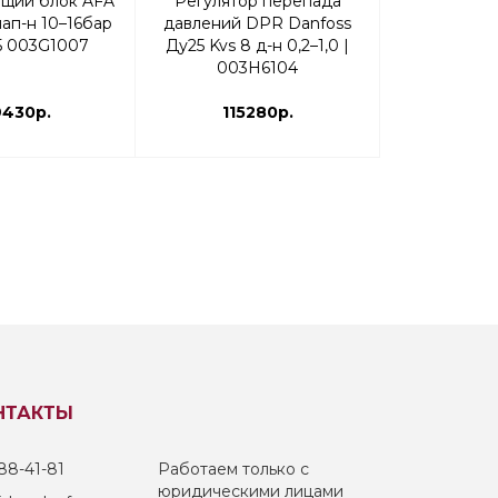
щий блок AFA
Регулятор перепада
Регулято
ап-н 10–16бар
давлений DPR Danfoss
давлений 
5 003G1007
Ду25 Kvs 8 д-н 0,2–1,0 |
Ду15 Kvs 2,5
003H6104
003
9430р.
115280р.
115
НТАКТЫ
88-41-81
Работаем только с
юридическими лицами