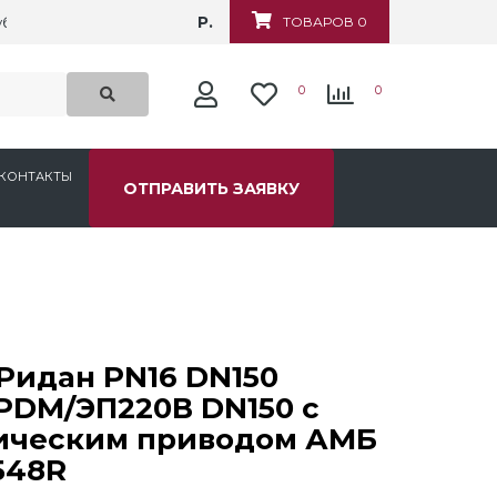
Р.
убежная, д.6
ТОВАРОВ 0
0
0
КОНТАКТЫ
ОТПРАВИТЬ ЗАЯВКУ
Ридан PN16 DN150
PDM/ЭП220В DN150 с
ическим приводом АМБ
548R