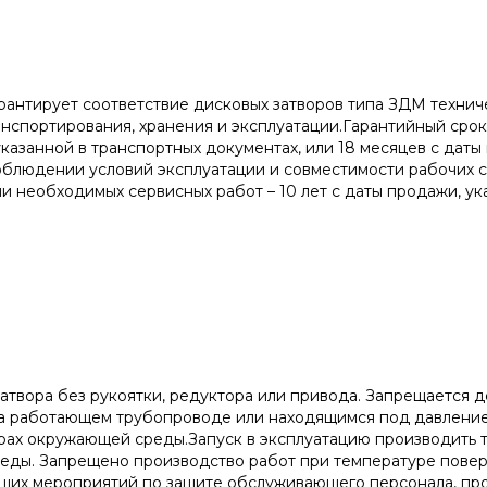
арантирует соответствие дисковых затворов типа ЗДМ техн
нспортирования, хранения и эксплуатации.Гарантийный срок 
указанной в транспортных документах, или 18 месяцев с даты
блюдении условий эксплуатации и совместимости рабочих с
и необходимых сервисных работ – 10 лет с даты продажи, ук
атвора без рукоятки, редуктора или привода. Запрещается 
на работающем трубопроводе или находящимся под давление
рах окружающей среды.Запуск в эксплуатацию производить т
ды. Запрещено производство работ при температуре поверх
щих мероприятий по защите обслуживающего персонала, пр