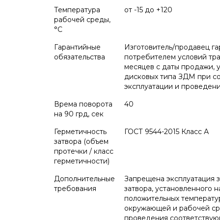
Температура
от -15 до +120
рабочей среды,
°С
Гарантийные
Изготовитель/продавец г
обязательства
потребителем условий тра
месяцев с даты продажи, 
дисковых типа ЗДМ при со
эксплуатации и проведени
Врема поворота
40
на 90 грд, сек
Герметичность
ГОСТ 9544-2015 Класс А
затвора (объем
протечки / класс
герметичности)
Дополнительные
Запрещена эксплуатация з
требования
затвора, установленного 
положительных температу
окружающей и рабочей сре
проведения соответствую