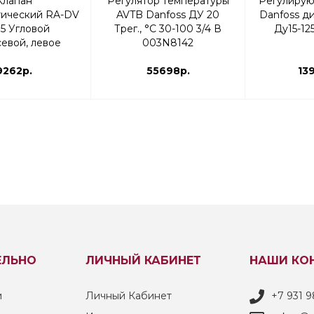
Клапан
Регулятор температуры
Регулирую
тический RA-DV
AVTB Danfoss ДУ 20
Danfoss ди
5 Угловой
Трег., °С 30-100 3/4 В
Ду15-12
евой, левое
003N8142
ние | Danfoss
13G7720
9262р.
55698р.
13
ЕЛЬНО
ЛИЧНЫЙ КАБИНЕТ
НАШИ КО
и
Личный Кабинет
+7 931 9