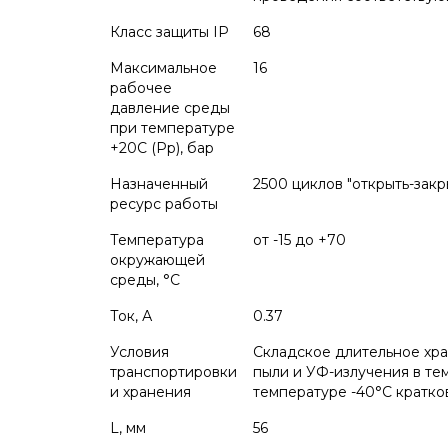
Класс защиты IP
68
Максимальное
16
рабочее
давление среды
при температуре
+20С (Рр), бар
Назначенный
2500 циклов "открыть-закр
ресурс работы
Температура
от -15 до +70
окружающей
среды, °С
Ток, А
0.37
Условия
Складское длительное хра
транспортировки
пыли и УФ-излучения в те
и хранения
температуре -40°С кратко
L, мм
56