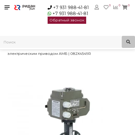
0
0
0
+7 931 988-41-81
+7 931 988-41-81
Обратный звонок
Главная
Трубопроводная арматура
Дисковые затворы
Затворы дисковые ЗДМ с электрическим приводом
Затвор Ридан PN16 DN200 нерж/EPDM/ЭП220В DN200 с
электрическим приводом АМБ | 082X4549R