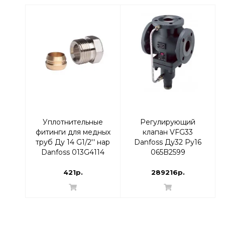
Уплотнительные
Регулирующий
фитинги для медных
клапан VFG33
труб Ду 14 G1/2'' нар
Danfoss Ду32 Ру16
Danfoss 013G4114
065B2599
421р.
289216р.