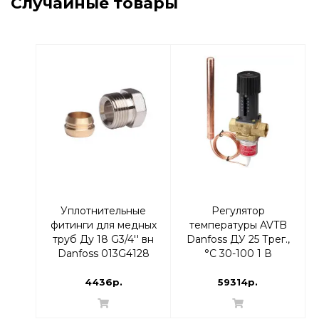
Случайные товары
Уплотнительные
Регулятор
фитинги для медных
температуры AVTB
труб Ду 18 G3/4'' вн
Danfoss ДУ 25 Трег.,
Danfoss 013G4128
°С 30-100 1 В
003N8143
4436р.
59314р.