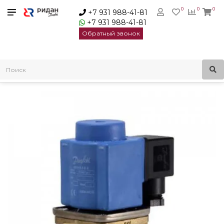
0
0
0
+7 931 988-41-81
+7 931 988-41-81
Обратный звонок
Главная
Электромагнитные клапаны
Danfoss EV251B Клапан электромагнитный нормально
закрытый Ду22 1 В | 032U538316