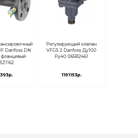
лансировочный
Регулирующий клапан
Клапан ре
F Danfoss DN
VFGS 2 Danfoss Ду100
Virtus VFG 
6 фланцевый
Ру40 065B2461
065
3Z1162
393р.
1191153р.
759