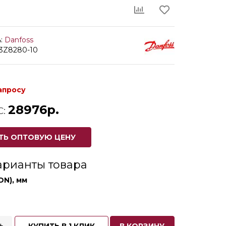
:
Danfoss
03Z8280-10
апросу
28976р.
С:
ТЬ ОПТОВУЮ ЦЕНУ
арианты товара
DN), мм