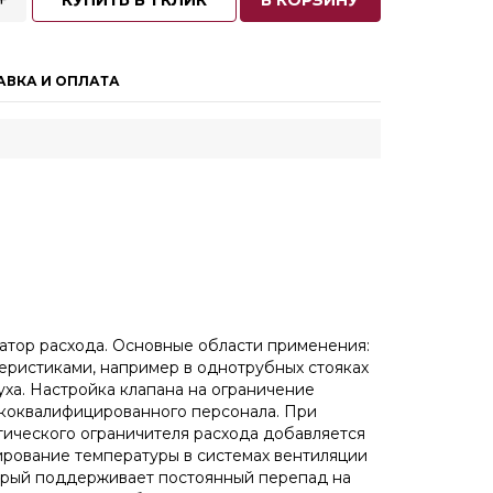
+
КУПИТЬ В 1 КЛИК
В КОРЗИНУ
АВКА И ОПЛАТА
атор расхода. Основные области применения:
теристиками, например в однотрубных стояках
ха. Настройка клапана на ограничение
ококвалифицированного персонала. При
тического ограничителя расхода добавляется
ирование температуры в системах вентиляции
торый поддерживает постоянный перепад на