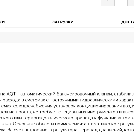
-
КИ
ЗАГРУЗКИ
ДОСТ
па AQТ – автоматический балансировочный клапан, стабилиз
я расхода в системах с постоянными гидравлическими харак
стемах холодоснабжения установок кондиционирования возду
дельно проста, не требует специальных инструментов и выс
еского или термогидравлического привода к функции автома
пана. Основные области применения: автоматическое регул
ха. За счет встроенного регулятора перепада давлений, ко