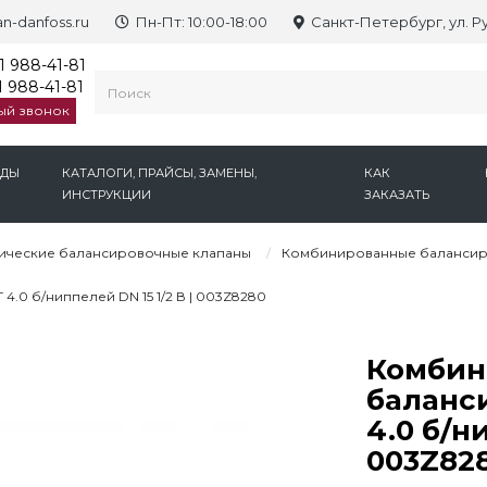
n-danfoss.ru
Пн-Пт: 10:00-18:00
Санкт-Петербург, ул. Р
1 988-41-81
 988-41-81
ый звонок
НДЫ
КАТАЛОГИ, ПРАЙСЫ, ЗАМЕНЫ,
КАК
ИНСТРУКЦИИ
ЗАКАЗАТЬ
ические балансировочные клапаны
Комбинированные балансир
0 б/ниппелей DN 15 1/2 В | 003Z8280
Комбин
баланс
4.0 б/ни
003Z82