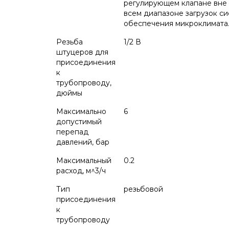
регулирующем клапане вне 
всем диапазоне загрузок с
обеспечения микроклимата.
Резьба
1/2 В
штуцеров для
присоединения
к
трубопроводу,
дюймы
Максимально
6
допустимый
перепад
давлений, бар
Максимальный
0.2
расход, м^3/ч
Тип
резьбовой
присоединения
к
трубопроводу