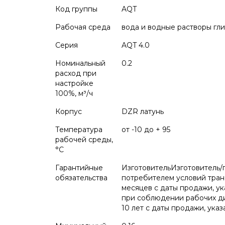
Код группы
AQT
Рабочая среда
вода и водные растворы гл
Серия
AQT 4.0
Номинальный
0.2
расход при
настройке
100%, м³/ч
Корпус
DZR латунь
Температура
от -10 до + 95
рабочей среды,
°С
Гарантийные
ИзготовительИзготовитель/
обязательства
потребителем условий транс
месяцев с даты продажи, ук
при соблюдении рабочих ди
10 лет с даты продажи, ука