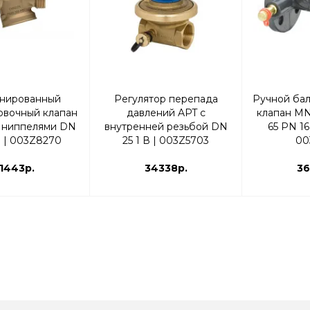
нированный
Регулятор перепада
Ручной ба
овочный клапан
давлений APT с
клапан MN
с ниппелями DN
внутренней резьбой DN
65 PN 1
 В | 003Z8270
25 1 В | 003Z5703
00
1443р.
34338р.
36