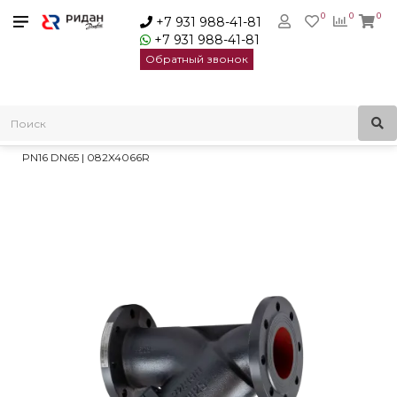
0
0
0
+7 931 988-41-81
+7 931 988-41-81
Обратный звонок
Главная
Трубопроводная арматура
Сетчатые фильтры
Фильтры сетчатые Ридан ФСФ
Фильтр сетчатый Ридан ФСФ с пробкой, чугун, фланцевый
PN16 DN65 | 082X4066R