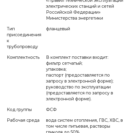
«Правил технической эксплуатации
электрических станций и сетей
Российской Федерации»
Министерства энергетики
Тип
фланцевый
присоединения
к
трубопроводу
Комплектность
В комплект поставки входит:
фильтр сетчатый;
упаковка;
паспорт (предоставляется по
запросу в электронной форме);
руководство по эксплуатации
(предоставляется по запросу в
электронной форме).
Код группы
ФСФ
Рабочая среда
вода систем отопления, ГВС, ХВС, в
том числе питьевая, растворы
гликоля до 50%