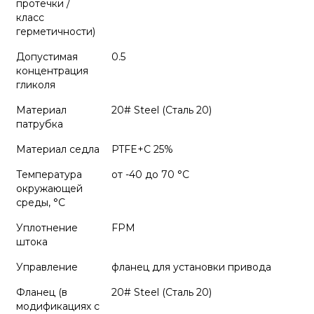
протечки /
класс
герметичности)
Допустимая
0.5
концентрация
гликоля
Материал
20# Steel (Сталь 20)
патрубка
Материал седла
PTFE+C 25%
Температура
от -40 до 70 °C
окружающей
среды, °C
Уплотнение
FPM
штока
Управление
фланец для установки привода
Фланец (в
20# Steel (Сталь 20)
модификациях с