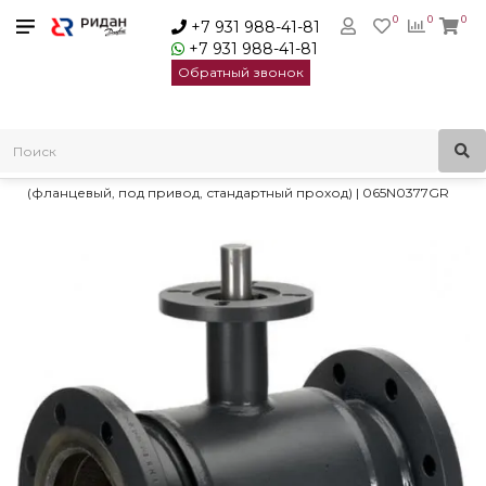
0
0
0
+7 931 988-41-81
+7 931 988-41-81
Обратный звонок
Главная
Трубопроводная арматура
Шаровые краны
Краны шаровые стальные RJiP Premium
Ридан RJIP Premium Кран шаровой FF DN400 PN25 GF
(фланцевый, под привод, стандартный проход) | 065N0377GR