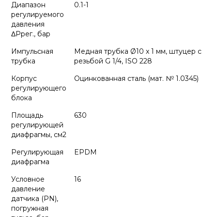
Диапазон
0.1-1
регулируемого
давления
ΔPрег., бар
Импульсная
Медная трубка Ø10 x 1 мм, штуцер с
трубка
резьбой G 1/4, ISO 228
Корпус
Оцинкованная сталь (мат. № 1.0345)
регулирующего
блока
Площадь
630
регулирующей
диафрагмы, см2
Регулирующая
EPDM
диафрагма
Условное
16
давление
датчика (PN),
погружная