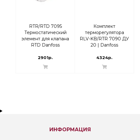
RTR/RTD 7095
Комплект
Термостатический
терморегулятора
элемент для клапана
RLV-KB/RTR 7090 ДУ
RTD Danfoss
20 | Danfoss
013G7095 |
013G7223 Прямой
термоголовка
2901р.
4324р.
ИНФОРМАЦИЯ